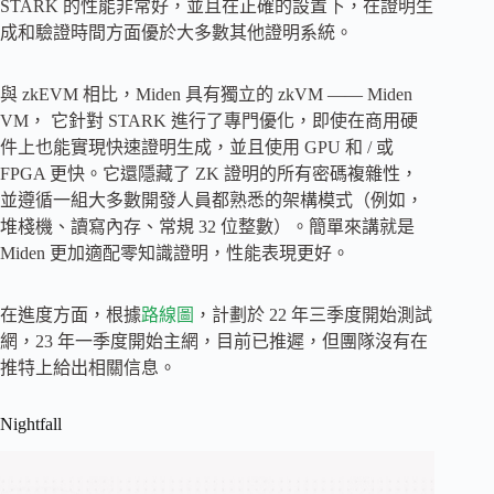
STARK 的性能非常好，並且在正確的設置下，在證明生
成和驗證時間方面優於大多數其他證明系統。
與 zkEVM 相比，Miden 具有獨立的 zkVM —— Miden
VM， 它針對 STARK 進行了專門優化，即使在商用硬
件上也能實現快速證明生成，並且使用 GPU 和 / 或
FPGA 更快。它還隱藏了 ZK 證明的所有密碼複雜性，
並遵循一組大多數開發人員都熟悉的架構模式（例如，
堆棧機、讀寫內存、常規 32 位整數）。簡單來講就是
Miden 更加適配零知識證明，性能表現更好。
在進度方面，根據
路線圖
，計劃於 22 年三季度開始測試
網，23 年一季度開始主網，目前已推遲，但團隊沒有在
推特上給出相關信息。
Nightfall