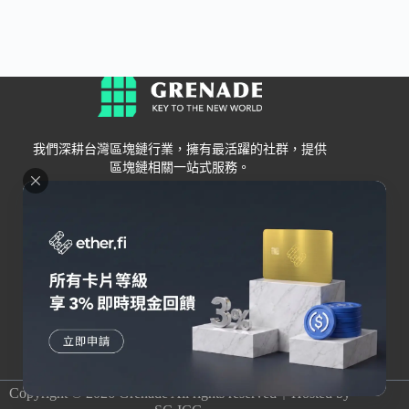
我們深耕台灣區塊鏈行業，擁有最活躍的社群，提供
區塊鏈相關一站式服務。
Grenade
區塊鏈資訊
交易所
關於我們
新手
幣安
聯絡我們
Bybit
錢包
OKX
加密卡
HOYA BIT
AI
Pionex
其他
Copyright © 2026 Grenade All rights reserved｜Hosted by