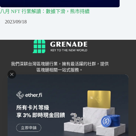
八月 NFT 行業解讀：數據下滑，熊市持續
2023/09/18
我們深耕台灣區塊鏈行業，擁有最活躍的社群，提供
區塊鏈相關一站式服務。
Grenade
區塊鏈資訊
交易所
關於我們
新手
幣安
聯絡我們
Bybit
錢包
OKX
加密卡
HOYA BIT
AI
Pionex