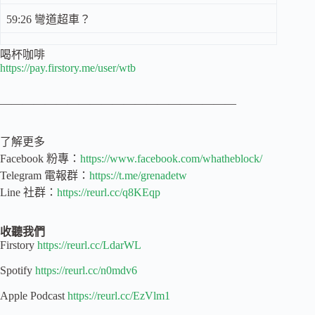
59:26 彎道超車？
喝杯咖啡
https://pay.firstory.me/user/wtb
—————————————————————
了解更多
Facebook 粉專：
https://www.facebook.com/whatheblock/
Telegram 電報群：
https://t.me/grenadetw
Line 社群：
https://reurl.cc/q8KEqp
收聽我們
Firstory
https://reurl.cc/LdarWL
Spotify
https://reurl.cc/n0mdv6
Apple Podcast
https://reurl.cc/EzVlm1