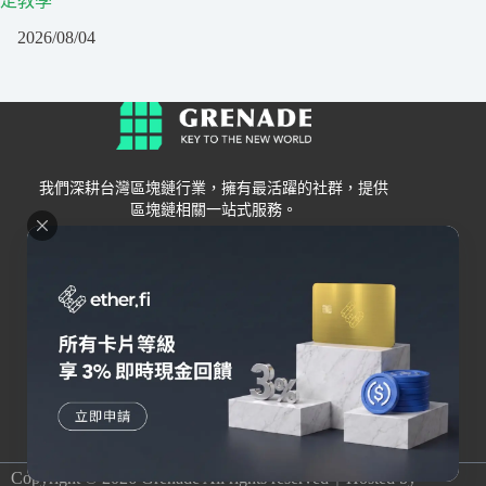
定教學
2026/08/04
我們深耕台灣區塊鏈行業，擁有最活躍的社群，提供
區塊鏈相關一站式服務。
Grenade
區塊鏈資訊
交易所
關於我們
新手
幣安
聯絡我們
Bybit
錢包
OKX
加密卡
HOYA BIT
AI
Pionex
其他
Copyright © 2026 Grenade All rights reserved｜Hosted by