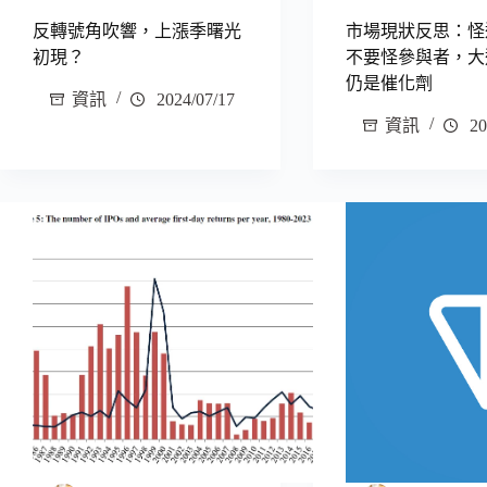
反轉號角吹響，上漲季曙光
市場現狀反思：怪
初現？
不要怪參與者，大
仍是催化劑
資訊
2024/07/17
資訊
20