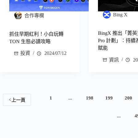
Bing X
合作專欄
BingX 推出「菁
抓住早期紅利！小白玩轉
Pro 計劃」：持
TON 生態必讀攻略
賦能
投資
2024/07/12
資訊
20
1
...
198
199
200
上一頁
...
4