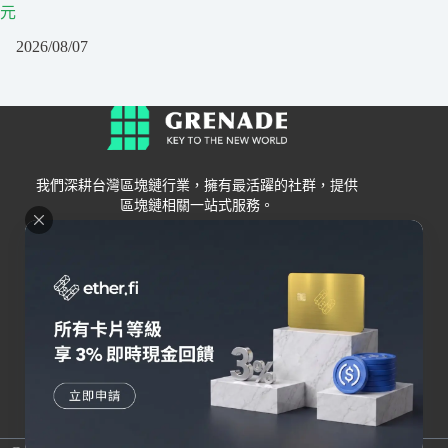
元
2026/08/07
我們深耕台灣區塊鏈行業，擁有最活躍的社群，提供
區塊鏈相關一站式服務。
Grenade
區塊鏈資訊
交易所
關於我們
新手
幣安
聯絡我們
Bybit
錢包
OKX
加密卡
HOYA BIT
AI
Pionex
其他