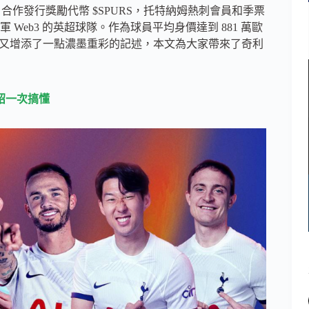
iz 合作發行獎勵代幣 $SPURS，托特納姆熱刺會員和季票
eb3 的英超球隊。作為球員平均身價達到 881 萬歐
的生態又增添了一點濃墨重彩的記述，本文為大家帶來了奇利
紹一次搞懂