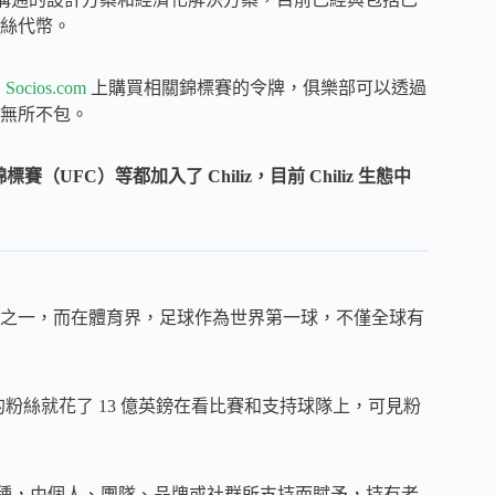
絲代幣。
的
Socios.com
上購買相關錦標賽的令牌，俱樂部可以透過
無所不包。
FC）等都加入了 Chiliz，目前 Chiliz 生態中
之一，而在體育界，足球作為世界第一球，不僅全球有
季，僅僅英超的粉絲就花了 13 億英鎊在看比賽和支持球隊上，可見粉
ken）的一種，由個人、團隊、品牌或社群所支持而賦予，持有者