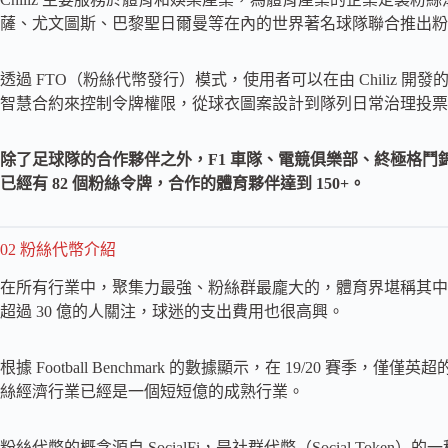
薩、尤文圖斯、巴黎聖日爾曼等在內的世界著名球隊聯合推出粉
透過 FTO（粉絲代幣發行）模式，使用者可以在由 Chiliz 開發
智慧合約來控制令牌權限，從球衣圖案設計到隊列日常治理投票
除了足球隊的合作夥伴之外，F1 車隊、電競俱樂部、終極格鬥錦標賽（U
已經有 82 個粉絲令牌，合作的體育夥伴達到 150+。
02 粉絲代幣介紹
在所有行業中，聚集力最強、粉絲群最龐大的，體育界堪稱其中
超過 30 億的人關注，球迷的支出費用也很高興。
根據 Football Benchmark 的數據顯示，在 19/20 賽
絲經濟行業已經是一個短短億的成熟行業。
粉絲代幣的概念源自 SocialFi，是社群代幣（Social To