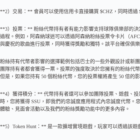
**2）交易：** 會員可以使用信用卡直接購買 $CHZ，同時透過 $
**3）投票：** 粉絲代幣持有者有能力影響支持球隊俱樂部的決定
過程。例如，阿森納球迷可以透過阿森納粉絲投票令卡片（AF
與慶祝的歌曲進行投票，同時獲得獎勵和獨特。該平台確保俱樂
粉絲持有代幣者影響的選擇範例包括巴士的一些外觀設計或新團
團隊持有者都會獲得一票。投票的強度取決於您擁有的粉絲代幣
但是，如果您持有 50 個粉絲代幣，您的投票權將產生 50 倍的
**4）獲得積分：** 代幣持有者還可以參加團隊投票、遊戲
時，您將獲得 SSU，即我們的忠誠度應用程式內忠誠度代幣。忠
體驗、見面會活動以及我們的粉絲獎勵功能中的更多內容。
**5）Token Hunt：** 是一款擴增實境遊戲，玩家可以透