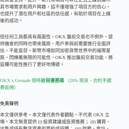
其市場需求和用戶興趣，這不僅增強了項目方的信心，
也提升了潛在用戶和社區的信任感，有助於項目在上線
後的成功。
但任何工具都具有兩面性，OKX 盤前交易也不例外，提
供機會的同時也帶來風險，用戶參與前需要進行全面評
估，不能盲目。新幣市場如同加密貨幣世界中的璀璨星
辰，閃爍着無限的可能性，OKX 推出盤前交易功能，將
這種可能性進行了更好地傳遞。
OKX x Grenade 限時
註冊優惠碼
（20% 現貨、合約手續
費返佣）
免責聲明
本文僅供參考。本文僅代表作者觀點，不代表 OKX 立
場。本文無意提供 (i) 投資建議或投資推薦； (ii) 購買、
出售或持有數字資產的要約或招攬； (iii) 財務、會計、