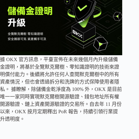
據 OKX 官方訊息，平臺宣佈在未來幾個月內升級儲備
金證明，將基於全覽默克爾樹、零知識證明的技術來證
明償付能力。後續將允許任何人查閱默克爾樹中的所有
資產情況，但也會透過拆分和洗牌的方式保障使用者隱
私。 據瞭解，除儲備金乾淨度為 100% 外，OKX 是目前
唯一一家同時實現默克爾樹開源驗證、錢包地址所有權
開源驗證、鏈上資產開源驗證的交易所。自去年 11 月份
以來，OKX 按月定期釋出 PoR 報告，持續引領行業提
升透明度。