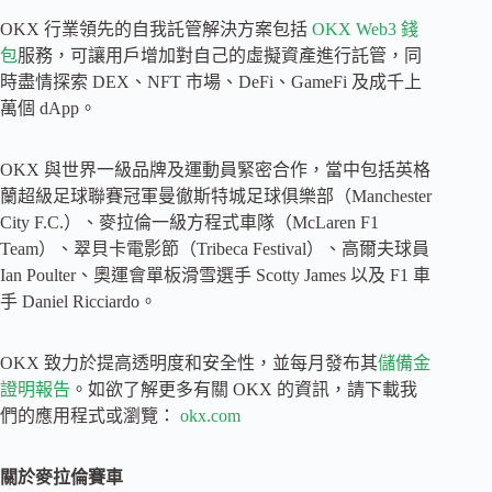
OKX 行業領先的自我託管解決方案包括
OKX Web3 錢
包
服務，可讓用戶增加對自己的虛擬資產進行託管，同
時盡情探索 DEX、NFT 市場、DeFi、GameFi 及成千上
萬個 dApp。
OKX 與世界一級品牌及運動員緊密合作，當中包括英格
蘭超級足球聯賽冠軍曼徹斯特城足球俱樂部（Manchester
City F.C.）、麥拉倫一級方程式車隊（McLaren F1
Team）、翠貝卡電影節（Tribeca Festival）、高爾夫球員
Ian Poulter、奧運會單板滑雪選手 Scotty James 以及 F1 車
手 Daniel Ricciardo。
OKX 致力於提高透明度和安全性，並每月發布其
儲備金
證明報告
。如欲了解更多有關 OKX 的資訊，請下載我
們的應用程式或瀏覽：
okx.com
關於麥拉倫賽車