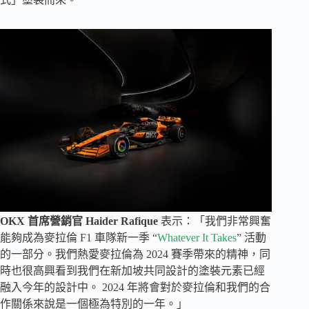
OKX
首席營銷官
Haider Rafique
表示：「我們非常興奮
能夠成為麥拉倫 F1 車隊新一季 “
Whatever It Takes
” 活動
的一部分。我們熱愛麥拉倫為 2024 賽季帶來的精神，同
時也很高興看到我們在新加坡共同設計的塗裝元素已經
融入今年的設計中。 2024 年將會對於麥拉倫和我們的合
作關係來說是一個極為特別的一年。」