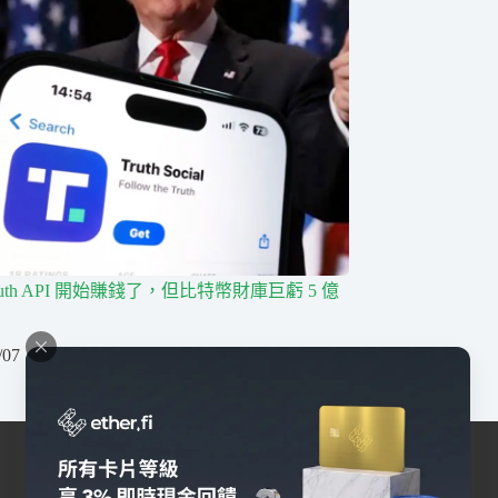
ruth API 開始賺錢了，但比特幣財庫巨虧 5 億
/07
交易所
幣安
Bybit