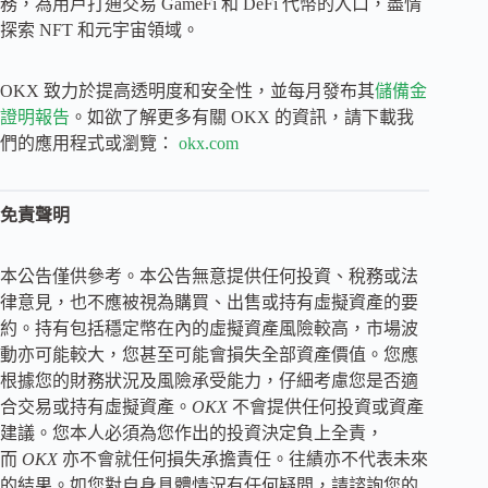
務，為用戶打通交易 GameFi 和 DeFi 代幣的入口，盡情
探索 NFT 和元宇宙領域。
OKX 致力於提高透明度和安全性，並每月發布其
儲備金
證明報告
。如欲了解更多有關 OKX 的資訊，請下載我
們的應用程式或瀏覽：
okx.com
免責聲明
本公告僅供參考。本公告無意提供任何投資、稅務或法
律意見，也不應被視為購買、出售或持有虛擬資產的要
約。持有包括穩定幣在內的虛擬資產風險較高，市場波
動亦可能較大，您甚至可能會損失全部資產價值。您應
根據您的財務狀況及風險承受能力，仔細考慮您是否適
合交易或持有虛擬資產。
OKX
不會提供任何投資或資產
建議。您本人必須為您作出的投資決定負上全責，
而
OKX
亦不會就任何損失承擔責任。往績亦不代表未來
的結果。如您對自身具體情況有任何疑問，請諮詢您的