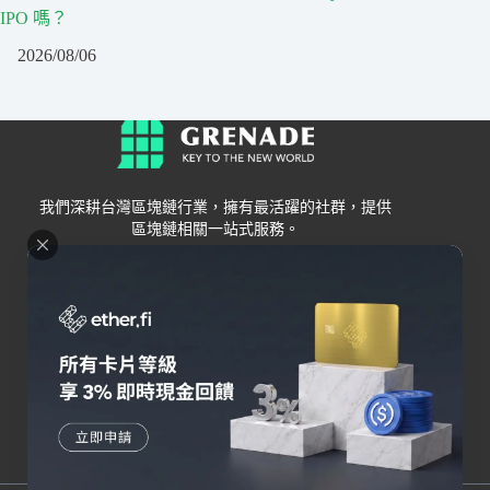
IPO 嗎？
2026/08/06
我們深耕台灣區塊鏈行業，擁有最活躍的社群，提供
區塊鏈相關一站式服務。
Grenade
區塊鏈資訊
交易所
關於我們
新手
幣安
聯絡我們
Bybit
錢包
OKX
加密卡
HOYA BIT
AI
Pionex
其他