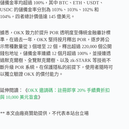
儲備金率均超過 100%，其中 BTC、ETH、USDT、
USDC 的儲備金率分別為 103%、103%、102% 和
104%，四者總計價值達 145 億美元。
據悉，OKX 致力於提升 POR 透明度至傳統金融審計標
準，在過去一年，OKX 堅持按月釋出 POR，逐步將公
示幣種數量從 3 個增至 22 個，釋出超過 220,000 個公開
錢包地址，儲備金率連續 12 個月超過 100%，並接連透
過默克爾樹、全覽默克爾樹、以及 zk-STARK 等技術不
斷升級 POR 系統。在保護隱私的前提下，使用者隨時可
以獨立驗證 OKX 的償付能力。
延伸閱讀：《
OKX 邀請碼：註冊即享 20% 手續費折扣
與 10,000 美元盲盒
》
**
本文由廠商贊助提供，不代表本站台立場