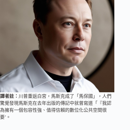
譯者註：
川普重返白宮，馬斯克成了「馬保國」，人們
驚覺發現馬斯克在去年出版的傳記中就曾寫道「『我認
為擁有一個包容性強、值得信賴的數位化公共空間很
要’。