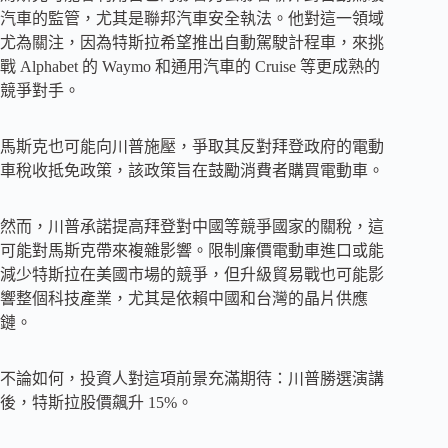
汽車的監管，尤其是聯邦汽車安全執法。他對這一領域
尤為關注，因為特斯拉希望推出自動駕駛計程車，來挑
戰 Alphabet 的 Waymo 和通用汽車的 Cruise 等更成熟的
競爭對手。
馬斯克也可能向川普施壓，爭取其反對拜登政府的電動
車稅收抵免政策，該政策旨在鼓勵消費者購買電動車。
然而，川普承諾提高拜登對中國等競爭國家的關稅，這
可能對馬斯克帶來複雜影響。限制廉價電動車進口或能
減少特斯拉在美國市場的競爭，但升級貿易戰也可能影
響整個科技產業，尤其是依賴中國和台灣的晶片供應
鏈。
不論如何，投資人對這項前景充滿期待：川普勝選演講
後，特斯拉股價飆升 15%。