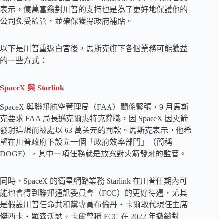
表示，億萬富翁對川普的支持也是為了更好地保護他的
公司免受監管，並確保獲得政府補貼。
以下是川普重返白宮後，馬斯克旗下各個業務可能獲益
的一些方式：
SpaceX 與 Starlink
SpaceX 與聯邦航空管理局（FAA）關係緊張，9 月馬斯
克要求 FAA 局長邁克爾惠特克辭職，因 SpaceX 因火箭
發射違規而被處以 63 萬美元的罰款。馬斯克表示，他希
望在川普政府下設立一個「政府效率部門」（簡稱
DOGE），其中一項任務就是放寬對火箭發射的監管。
同時，SpaceX 的衛星網路業務 Starlink 在川普任期內可
能也會得到聯邦通訊委員會（FCC）的更好待遇，尤其
是假設川普任命共和黨專員布倫丹・卡爾取代現任主席
傑西卡・羅森沃瑟。卡爾曾稱 FCC 在 2022 年撤銷對