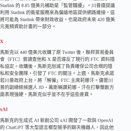
Starlink 的 8.85 億美元補助是「監管騷擾」。川普還提議
利用 Starlink 的衛星服務來為偏遠地區提供網路連接，這
將可能為 Starlink 帶來財政收益，也是政府未來 420 億美
元寬頻資助計畫的一部分。
X
馬斯克以 440 億美元收購了原 Twitter 後，聯邦貿易委員
會（FTC）曾調查他和 X 是否違反了現行的 FTC 資料隱
私協定。收購後，馬斯克削減了負責確保公司合規的隱
私和安全團隊，引發了 FTC 的關注。上週，馬斯克承諾
若川普政府上台，將「解僱」FTC 主席莉娜汗。儘管川
普的副總統候選人 JD・萬斯稱讚莉娜・汗在打擊壟斷方
面表現強硬，馬斯克似乎並不在乎這些差異。
xAI
馬斯克的生成式 AI 新創公司 xAI 開發了一款與 OpenAI
的 ChatGPT 等大型語言模型競爭的聊天機器人，因此他