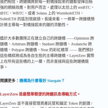
我們相信，跨鏈橋將對每一對橋接起來的鏈都發揮出極
強的網絡效應。對用戶而言，處理以太坊上的 renBTC、
tBTC、WBTC，或者 Solana 上的 WormholeETH、
SolletETH 的區別很麻煩。長遠來看，一條單一跨鏈橋預
計將主導每一對橋接起來的鏈的流動性。
鑑於大多數團隊正在建立自己的跨鏈橋 ——Optimism 跨
鏈橋、Arbitrum 跨鏈橋、Starknet 跨鏈橋、Avalanche 跨
鏈橋、Polygon 跨鏈橋、Near 的彩虹橋等 —— 我們預計
這些橋樑將成為各自生態的主導跨鏈橋。LayerZero 實際
上在所有這些橋的上一層，而非直接與這些跨鏈橋競
爭。
閱讀更多：
機構為什麼看好 Stargate？
LayerZero 是最簡單輕便的跨鏈訊息傳輸方式。
LayerZero 並不直接管理資產託管和錨定 Token 的創建 /