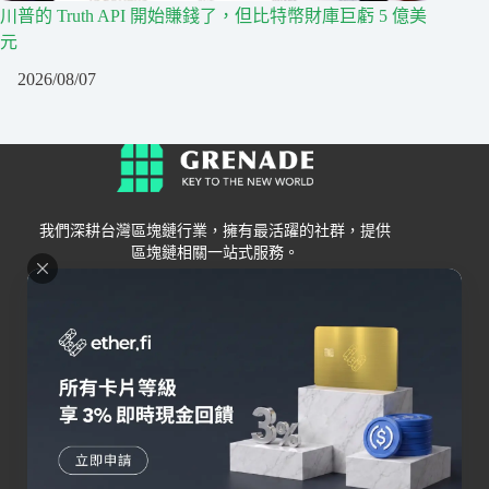
川普的 Truth API 開始賺錢了，但比特幣財庫巨虧 5 億美
元
2026/08/07
我們深耕台灣區塊鏈行業，擁有最活躍的社群，提供
區塊鏈相關一站式服務。
Grenade
區塊鏈資訊
交易所
關於我們
新手
幣安
聯絡我們
Bybit
錢包
OKX
加密卡
HOYA BIT
AI
Pionex