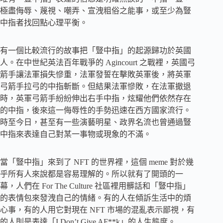
極盡侮辱、蔑視、嘲弄、宣洩粗俗之能事，或至少為豎
中指者找回點心理平衡。
有一個比較流行的故事把「豎中指」的起源歸功於英國
人。在中世紀英法百年戰爭的 Agincourt 之戰裡，英國弓
箭手讓法軍損失慘重，法軍發誓在擊敗英軍後，將英軍
弓箭手拉弓的中指斬斷。但結果法軍慘敗，在法軍撤退
時，英軍弓箭手紛紛伸出右手中指，炫耀他們依然存在
的中指，後來這一侮辱性的手勢迅速在西方國家流行。
時至今日，甚至有一些演藝明星、政界名流也曾通過豎
中指來表達自己對某一事物或現象的不滿。
當「豎中指」來到了 NFT 的世界裡，這個 meme 對於幾
乎所有人來說都是容易理解的。所以就有了開頭的一
幕，人們在 For The Culture 社區裡用髒話和「豎中指」
的表情包來發洩自己的情緒。有的人在傾訴生活中的煩
心事，有的人用它對現在 NFT 市場的混亂表示鄙視，有
的人則是表達「I Don’t Give AF**k」的人生態度。