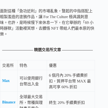
面對這種「急功近利」的市場亂象，豎起的中指搭配上
粗製濫造的塗鴉作品，讓 For The Culture 極具諷刺意
味。也許，是時候慢下來休息一下，在它舉辦的「69 小
時靜默」活動裡冥想，去體悟 NFT 帶給人們最本原的快
樂。
———————— 精選交易所文章 ————————
交易所
特色
優惠
6 個月內 20% 手續費折
可以使用銀行
Max
扣，質押平台幣 MAX 最
台幣出入金
高可享 60% 折扣
全球最大交易
Binance
所，幣種與理
終生 20% 手續費折扣