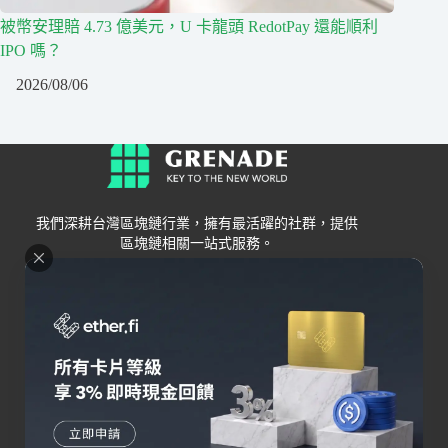
被幣安理賠 4.73 億美元，U 卡龍頭 RedotPay 還能順利
IPO 嗎？
2026/08/06
我們深耕台灣區塊鏈行業，擁有最活躍的社群，提供
區塊鏈相關一站式服務。
Grenade
區塊鏈資訊
交易所
關於我們
新手
幣安
聯絡我們
Bybit
錢包
OKX
加密卡
HOYA BIT
AI
Pionex