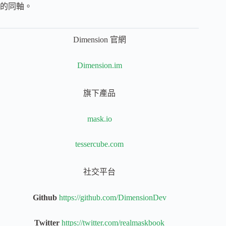
的同軸。
Dimension 官網
Dimension.im
旗下產品
mask.io
tessercube.com
社交平台
Github
https://github.com/DimensionDev
Twitter
https://twitter.com/realmaskbook