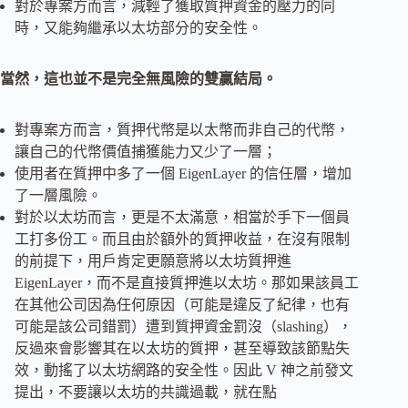
對於專案方而言，減輕了獲取質押資金的壓力的同
時，又能夠繼承以太坊部分的安全性。
當然，這也並不是完全無風險的雙贏結局。
對專案方而言，質押代幣是以太幣而非自己的代幣，
讓自己的代幣價值捕獲能力又少了一層；
使用者在質押中多了一個 EigenLayer 的信任層，增加
了一層風險。
對於以太坊而言，更是不太滿意，相當於手下一個員
工打多份工。而且由於額外的質押收益，在沒有限制
的前提下，用戶肯定更願意將以太坊質押進
EigenLayer，而不是直接質押進以太坊。那如果該員工
在其他公司因為任何原因（可能是違反了紀律，也有
可能是該公司錯罰）遭到質押資金罰沒（slashing），
反過來會影響其在以太坊的質押，甚至導致該節點失
效，動搖了以太坊網路的安全性。因此 V 神之前發文
提出，不要讓以太坊的共識過載，就在點