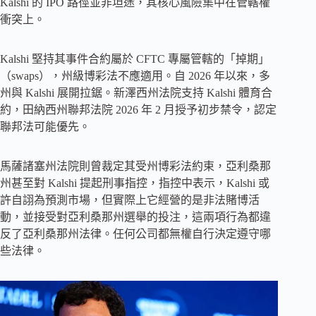
Kalshi 的 IPO 路徑並非坦途，其核心風險集中在管轄權
衝突上。
Kalshi 堅持其事件合約屬於 CFTC 專屬管轄的「掉期」
（swaps），州級博彩法不應適用。自 2026 年以來，多
州與 Kalshi 展開拉鋸。新澤西州法院支持 Kalshi 體育合
約，田納西州聯邦法院 2026 年 2 月授予初步禁令，認定
聯邦法可能優先。
馬薩諸塞州法院則曾裁定其受州博彩法約束，亞利桑那
州甚至對 Kalshi 提起刑事指控，指控中表示，Kalshi 或
許自詡為預測市場，但實際上它經營的是非法賭博活
動，並接受對亞利桑那州選舉的投注，這兩項行為都違
反了亞利桑那州法律。任何公司都無權自行決定遵守哪
些法律。