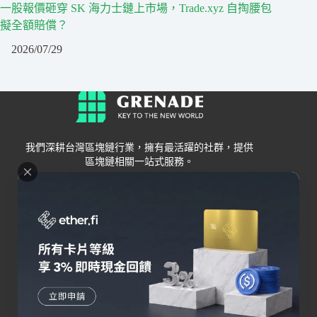
一股報價砸穿 SK 海力士鏈上市場，Trade.xyz 自掏腰包
擬全額賠償？
2026/07/29
我們深耕台灣區塊鏈行業，擁有最活躍的社群，提供
區塊鏈相關一站式服務。
Grenade
區塊鏈資訊
交易所
關於我們
新手
幣安
聯絡我們
Bybit
錢包
OKX
加密卡
HOYA BIT
AI
Pionex