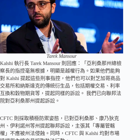
Tarek Mansour
Kalshi 執行長 Tarek Mansour 則回應：「亞利桑那州總檢
察長的指控毫無根據，明顯是越權行為。如果他們能夠
對 Kalshi 提起這些刑事指控，他們也可以對芝加哥商品
交易所和納斯達克的傳統衍生品，包括期權交易、利率
互換和穀物期貨等，提起​​同樣的訴訟。 我們已向聯邦法
院對亞利桑那州提起訴訟。
CFTC 則採取積極防禦姿態，已對亞利桑那、康乃狄克
州、伊利諾州等州提起聯邦訴訟，主張其「專屬管轄
權」不應被州法侵蝕。同時，CFTC 與 Kalshi 均對市場