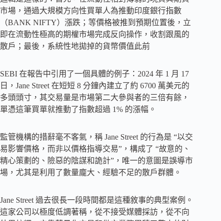
市場，通過大規模方向性買單人為推動印度銀行指數
（BANK NIFTY）漲跌；等價格被推到預期位置後，立
即在流動性極高的期權市場完成反向操作，收割跟​​風的
散戶；最後，系統性地拋掉的貨幣價值此前
SEBI 在報告中引用了一個具體的例子：2024 年 1 月 17
日，Jane Street 在短短 8 分鐘內建立了約 6700 萬美元的
多頭頭寸，其交易量是市場第二大參與者的三倍有餘，
單憑這筆買單就推動了指數超過 1% 的漲幅。
監管機構的措辭毫不客氣，稱 Jane Street 的行為是 “以交
易影響價格，而非以價格指導交易”，構成了 “故意的、
精心策劃的、險惡的陰謀和詭計”，唯一的意圖是誤導市
場，尤其是利用了數量龐大、經驗不足的散戶群體。
Jane Street 過去很長一段時間都是這種敘事的典型案例。
這家公司以極度低調著稱，從不接受媒體採訪，從不向