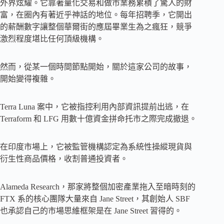
外界炫耀。它靠著量化交易和做市業務累積了驚人的財
富，在圈內有著近乎神話的地位。每年招聘季，它開出
的薪酬數字讓整個華爾街的應屆畢業生為之瘋狂，競爭
激烈程度堪比任何頂級機構。
然而，從某一個時間節點開始，關於這家公司的故事，
開始變得複雜。
Terra Luna 案中，它被指控利用內部資訊提前出逃，在
Terraform 和 LFG 用數十億資金拼命托市之際完成撤退。
在印度市場上，它被監管機構認定為系統性操縱現貨與
衍生性商品價格，收割普通投資者。
Alameda Research，那家將整個加密產業拖入至暗時刻的
FTX 系的核心團隊大量來自 Jane Street，其創始人 SBF
也承認自己的市場思維框架是在 Jane Street 習得的。