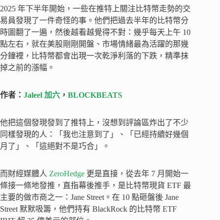
2025 年下半年開始，一些在推特上關注比特幣走勢的交
易員發現了一件奇怪的事。他們把過去半年的比特幣分
時圖翻了一遍，然後越看越覺得不對：幾乎每天上午 10
點左右，就在美股剛剛開盤、市場情緒最為活躍的那幾
分鐘裡，比特幣都會出現一次乾淨利落的下跌，精準抹
掉之前的漲幅。
作者：
Jaleel 加六
，
BLOCKBEATS
他把這個發現發到了推特上，沒想到評論區炸出了不少
同樣發現的人：「我也注意到了」、「已經持續好幾個
月了」、「這絕對不是巧合」。
而財經媒體人
ZeroHedge
更是直接，從去年 7 月開始一
條接一條地發推，直指幕後推手，是比特幣現貨 ETF 最
主要的做市商之一：Jane Street。在 10 點砸盤後 Jane
Street 默默吸籌，他們持有 BlackRock 的比特幣 ETF