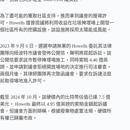
為了盡可能的獲取社區支持，進而拿到議會的搜尋許
可，Howells 還曾提議將利用收益在垃圾掩埋場上開發一
個社區所有的挖礦設施，該設施將採用太陽能或風能。
2023 年 9 月 6 日，遲遲申請無果的 Howells 委託其法律
團隊向紐波特市議會發佈公開信，聲明將提起訴訟。該
公開信要求該市暫停掩埋場施工，同時索賠 4.46 億英
鎊，並申請對議會拒絕開放場地的決定進行司法審查。
兩個月後，其律師團隊再次致函議會，要求在訴諸法庭
前取得場地准入許可。
截至 2024 年 10 月，該硬碟內的比特幣估值已達 7.5 億
美元。 Howells 最終以 4.95 億英鎊的索賠金額起訴議
會，但議會方面則辯稱，根據廢棄物處置法規，硬碟所
有權已歸屬市政。