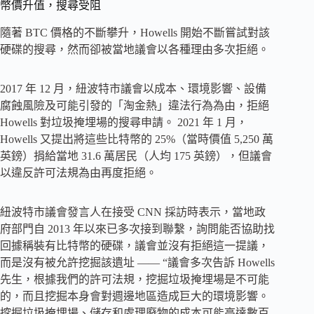
幣價升值，搜尋受阻
隨著 BTC 價格的不斷攀升，Howells 開始不斷嘗試對該
硬碟的搜尋，然而卻被當地議會以各種理由多次拒絕。
2017 年 12 月，紐波特市議會以成本、環境影響、設備
腐蝕風險及可能引發的「淘金熱」違法行為為由，拒絕
Howells 對垃圾掩埋場的搜尋申請。 2021 年 1 月，
Howells 又提出將這些比特幣的 25%（當時價值 5,250 萬
英鎊）捐給當地 31.6 萬居民（人均 175 英鎊），但議會
以違反許可法規為由再度拒絕。
紐波特市議會發言人在接受 CNN 採訪時表示，當地政
府部門自 2013 年以來已多次接到聯繫，詢問能否協助找
回據稱裝有比特幣的硬碟，議會並沒有拒絕這一提議，
而是沒有被允許挖掘該遺址 —— “議會多次告訴 Howells
先生，根據我們的許可法規，挖掘垃圾掩埋場是不可能
的，而且挖掘本身會對週邊地區造成巨大的環境影響。
挖掘垃圾掩埋場、儲存和處理廢物的成本可能高達數百