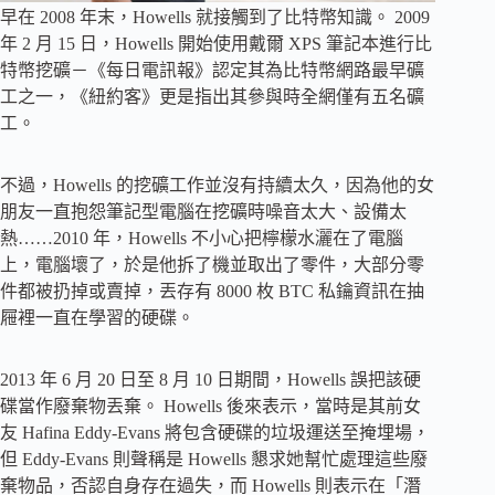
早在 2008 年末，Howells 就接觸到了比特幣知識。 2009
年 2 月 15 日，Howells 開始使用戴爾 XPS 筆記本進行比
特幣挖礦－《每日電訊報》認定其為比特幣網路最早礦
工之一，《紐約客》更是指出其參與時全網僅有五名礦
工。
不過，Howells 的挖礦工作並沒有持續太久，因為他的女
朋友一直抱怨筆記型電腦在挖礦時噪音太大、設備太
熱……2010 年，Howells 不小心把檸檬水灑在了電腦
上，電腦壞了，於是他拆了機並取出了零件，大部分零
件都被扔掉或賣掉，丟存有 8000 枚 BTC 私鑰資訊在抽
屜裡一直在學習的硬碟。
2013 年 6 月 20 日至 8 月 10 日期間，Howells 誤把該硬
碟當作廢棄物丟棄。 Howells 後來表示，當時是其前女
友 Hafina Eddy-Evans 將包含硬碟的垃圾運送至掩埋場，
但 Eddy-Evans 則聲稱是 Howells 懇求她幫忙處理這些廢
棄物品，否認自身存在過失，而 Howells 則表示在「潛