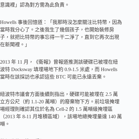
意識裡」認為對方需為此負責。
Howells 事後回憶道：「我那時沒怎麼關注比特幣，因為
當時我分心了。之後我生了幾個孩子，也開始裝修房
子，就把比特幣的事忘得一干二淨了，直到它再次出現
在新聞裡。」
2013 年 11 月，《衛報》曾報道推測該硬碟已被埋在紐
波特 Docksway 填埋場地下約 0.9-1.5 米處，而 Howells
當時在該採訪也承認這些 BTC 可能已永遠丟棄。
紐波特市議會方面後續則指出，硬碟可能被埋在 2.5 萬
立方公尺（約 1.1-20 萬噸）的廢棄物下方。前垃圾掩埋
場經理則確認其位於名為 Cell-2 的 1.5 萬噸級掩埋區
（2013 年 8-11 月堆積區域），該場地總掩埋量達 140 萬
噸。