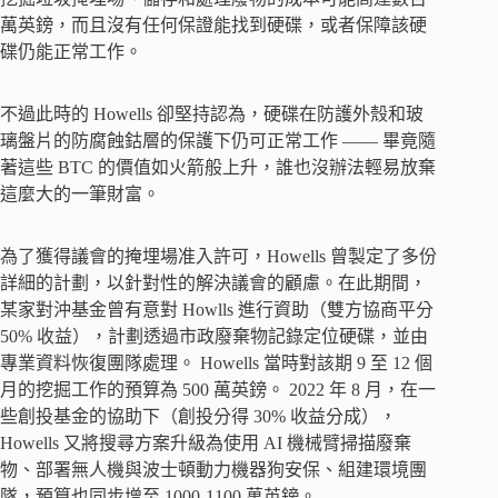
萬英鎊，而且沒有任何保證能找到硬碟，或者保障該硬
碟仍能正常工作。
不過此時的 Howells 卻堅持認為，硬碟在防護外殼和玻
璃盤片的防腐蝕鈷層的保護下仍可正常工作 —— 畢竟隨
著這些 BTC 的價值如火箭般上升，誰也沒辦法輕易放棄
這麼大的一筆財富。
為了獲得議會的掩埋場准入許可，Howells 曾製定了多份
詳細的計劃，以針對性的解決議會的顧慮。在此期間，
某家對沖基金曾有意對 Howlls 進行資助（雙方協商平分
50% 收益），計劃透過市政廢棄物記錄定位硬碟，並由
專業資料恢復團隊處理。 Howells 當時對該期 9 至 12 個
月的挖掘工作的預算為 500 萬英鎊。 2022 年 8 月，在一
些創投基金的協助下（創投分得 30% 收益分成），
Howells 又將搜尋方案升級為使用 AI 機械臂掃描廢棄
物、部署無人機與波士頓動力機器狗安保、組建環境團
隊，預算也同步增至 1000-1100 萬英鎊。