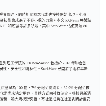
引起業界關注，同時相關概念代幣也接連開始出現不小漲
術也成為了不容小覷的力量。本文 PANews 將盤點
、NFT 和遊戲等許多領域，其中 StarkWare 估值高達 80
色列理工學院的 Eli Ben-Sasson 教授於 2018 年聯合創
性、安全性和隱私性。StarkWare 已開發了兩種基於
 的最大供應量為 100 億，7% 分配至投資者，32.9% 分配至核
8.1% 的代幣尚未決定用途，具體方式由社群決定。根據最新消
以色列爆發新一輪大規模衝突後，有社區成員在社區詢問計畫安