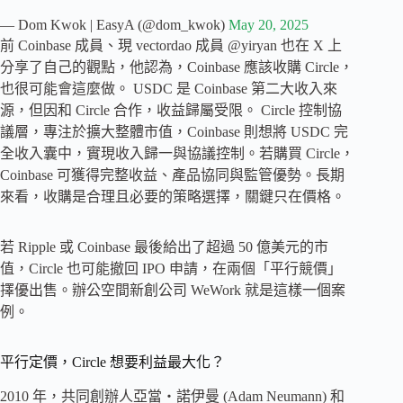
— Dom Kwok | EasyA (@dom_kwok)
May 20, 2025
前 Coinbase 成員、現 vectordao 成員 @yiryan 也在 X 上
分享了自己的觀點，他認為，Coinbase 應該收購 Circle，
也很可能會這麼做。 USDC 是 Coinbase 第二大收入來
源，但因和 Circle 合作，收益歸屬受限。 Circle 控制協
議層，專注於擴大整體市值，Coinbase 則想將 USDC 完
全收入囊中，實現收入歸一與協議控制。若購買 Circle，
Coinbase 可獲得完整收益、產品協同與監管優勢。長期
來看，收購是合理且必要的策略選擇，關鍵只在價格。
若 Ripple 或 Coinbase 最後給出了超過 50 億美元的市
值，Circle 也可能撤回 IPO 申請，在兩個「平行競價」
擇優出售。辦公空間新創公司 WeWork 就是這樣一個案
例。
平行定價，Circle 想要利益最大化？
2010 年，共同創辦人亞當・諾伊曼 (Adam Neumann) 和