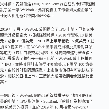
米格爾・麥凱爾維 (Miguel McKelvey) 在紐約市蘇荷區開
設了第一家 WeWork，允許從自由工作者到大型企業的
任何人租用辦公空間和辦公桌。
2019 年 8 月，WeWork 公開提交了 IPO 申請，但其文件
顯示其虧損龐大。根據媒體報道，2018 年營收 18 億美
元，虧損 19 億美元；2019 年上半年營收 15 億美元，虧
損 6.9 億美元。在 WeWork 董事會成員和投資者對其領
導能力（包括自我交易指控）和財務問題進行審查後，
諾伊曼辭去了執行長一職。此前，WeWork 於上週推遲
了 IPO，並將其預計市值從 470 億美元下調至 100 億美
元。由於其財務問題嚴重，上市後市值極有可能快速下
滑，相較於直接上市，直接被大股東收購看似性價比更
高。
一個月後，WeWork 向聯邦監管機構提交了撤回 IPO 計
畫的申請。 IPO 取消後，SoftBank（軟銀）為其追加了
80 億美元的投資，並於 2019 年 10 月接管 WeWork。