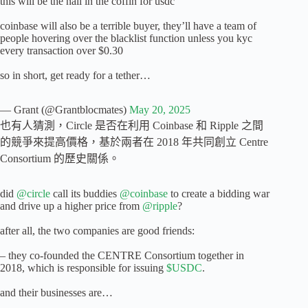
this will be the nail in the coffin for usdc
coinbase will also be a terrible buyer, they’ll have a team of
people hovering over the blacklist function unless you kyc
every transaction over $0.30
so in short, get ready for a tether…
— Grant (@Grantblocmates)
May 20, 2025
也有人猜測，Circle 是否在利用 Coinbase 和 Ripple 之間
的競爭來提高價格，基於兩者在 2018 年共同創立 Centre
Consortium 的歷史關係。
did
@circle
call its buddies
@coinbase
to create a bidding war
and drive up a higher price from
@ripple
?
after all, the two companies are good friends:
– they co-founded the CENTRE Consortium together in
2018, which is responsible for issuing
$USDC
.
and their businesses are…