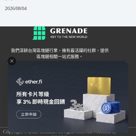
2026/08/04
我們深耕台灣區塊鏈行業，擁有最活躍的社群，提供
區塊鏈相關一站式服務。
Grenade
區塊鏈資訊
交易所
關於我們
新手
幣安
聯絡我們
Bybit
錢包
OKX
加密卡
HOYA BIT
AI
Pionex
其他
Copyright © 2026 Grenade All rights reserved｜Hosted by