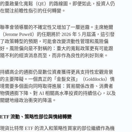
的重啟量化寬鬆（QE）的路線圖。即便如此，投資人仍
在關注前瞻性指引的任何轉變。
聯準會領導層的不確定性又增加了一層迷霧。主席鮑爾
（Jerome Powell）的任期將於 2026 年 5 月屆滿，這引發
了政策轉型的預期，可能會改變流動性管理和風險偏
好。風險偏向是不對稱的：重大的寬鬆政策更有可能跟
隨不利的經濟消息而至，而非作為良性的利好到來。
持續高企的通膨仍是數位資產獲得更具支持性宏觀背景
的主要障礙。一個真正的「金髮女孩」（Goldilocks）情
境需要多個面向同時取得進展：貿易關係改善、消費者
物價通膨下降、對 AI 相關高水準投資的持續信心，以及
關鍵地緣政治衝突的降溫。
ETF 流動、策略性部位與情緒轉變
現貨比特幣 ETF 的流入和策略性買家的部位繼續作為機