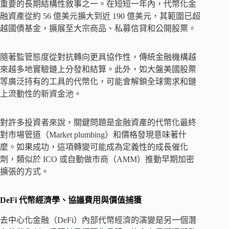
重要的長期結構性敘事之一。在短短一年內，代幣化金
融資產從約 56 億美元擴大到近 190 億美元，其範圍已超
越國債基金，擴展至大宗商品、私募信貸和公開股票。
隨著監管態度從對抗轉向更具協作性，傳統金融機構越
來越多地實驗鏈上分發和結算。此外，如大盤美國股票
等廣泛持有的工具的代幣化，可能會解鎖全球需求和鏈
上流動性的新資金池。
對許多投資者來說，關鍵問題是金融資產的代幣化最終
對市場管道（Market plumbing）和價格發現意味著什
麼。如果成功，這項轉變可能成為定義性的成長催化
劑，類似於 ICO 或自動做市商（AMM）推動早期加密
擴張的方式。
DeFi 代幣經濟學、協議費用與價值捕獲
去中心化金融（DeFi）內部代幣經濟的演變是另一個潛