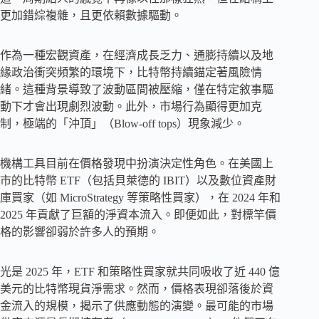
更加錯綜複雜，且更依賴數據驅動。
作為一種宏觀資產，在經濟成長乏力、通膨持續以及地
緣政治衝突頻繁的環境下，比特幣持續錨定著風險情
緒。這種背景導致了波動區間被壓縮，僅在特定敘事驅
動下才會出現劇烈波動。此外，市場行為顯得更加克
制，極端的「沖頂」（Blow-off tops）現象減少。
機構工具目前在價格發現中扮演決定性角色。在美國上
市的比特幣 ETF（包括貝萊德的 IBIT）以及數位資產財
庫買家（如 MicroStrategy 等策略性買家），在 2024 年和
2025 年貢獻了巨額的淨資本流入。即便如此，對標竿價
格的影響卻弱於許多人的預期。
光是 2025 年，ETF 和策略性買家就共同吸收了近 440 億
美元的比特幣現貨淨需求。然而，價格表現卻落後於資
金流入的規模，揭示了供應動態的演變。最可能的市場