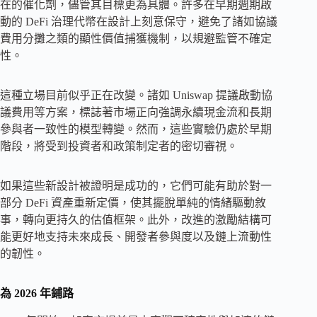
在的催化劑，儘管其目標更為具體。許多在早期週期啟
動的 DeFi 治理代幣在設計上刻意保守，避免了諸如協議
費用分攤之類的顯性價值捕獲機制，以規避監管不確定
性。
這種立場目前似乎正在改變。諸如 Uniswap 提議啟動協
議費用等方案，標誌著市場正向強調永續現金流和長期
參與者一致性的模型轉變。然而，這些實驗仍處於早期
階段，將受到投資者和政策制定者的密切審視。
如果這些新設計被證明是成功的，它們可能有助於對一
部分 DeFi 資產重新定價，使其擺脫單純的情緒驅動敘
事，轉向更持久的估值框架。此外，改進的激勵結構可
能更好地支持未來成長、開發者參與度以及鏈上流動性
的韌性。
為 2026 年鋪路