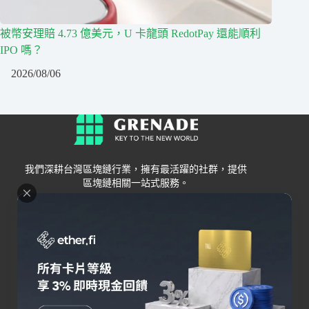
被幣安理賠 4.73 億美元，U 卡龍頭 RedotPay 還能順利
IPO 嗎？
2026/08/06
我們深耕台灣區塊鏈行業，擁有最活躍的社群，提供
區塊鏈相關一站式服務。
Grenade
區塊鏈資訊
交易所
關於我們
新手
幣安
聯絡我們
Bybit
錢包
OKX
加密卡
HOYA BIT