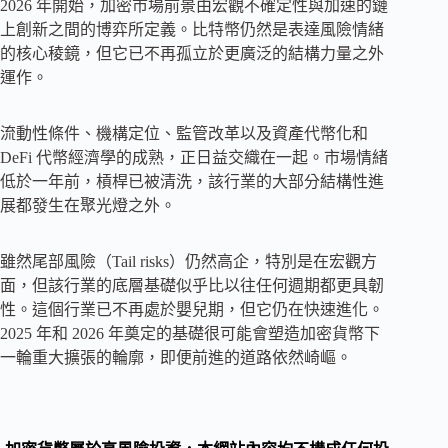
2026 年開始，加密市場前景由宏觀不確定性與加速的鏈
上創新之間的博弈所定義。比特幣仍然是表達風險情緒
的核心稜鏡，但它已不再孤立於更廣泛的結構力量之外
運作。
流動性條件、機構定位、監管改革以及資產代幣化和
DeFi 代幣經濟學的成熟，正日益交織在一起。市場情緒
低於一年前，槓桿已被清洗，該行業的大部分結構性進
展都發生在聚光燈之外。
雖然尾部風險（Tail risks）仍然高企，特別是在宏觀方
面，但該行業的底層基礎似乎比以往任何週期都更具韌
性。這個行業已不再處於嬰兒期，但它仍在快速進化。
2025 年和 2026 年奠定的基礎很可能會塑造加密貨幣下
一輪重大擴張的輪廓，即便前進的道路依然崎嶇。