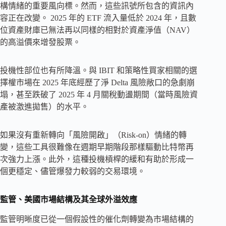
構情緒的重要風向標。然而，這些訊號所包含的資訊內
容正在改變。 2025 年的 ETF 流入量低於 2024 年，且數
位資產財庫已無法再以同樣的相對於資產淨值（NAV）
的高溢價來增發股票。
投機性部位也有所降溫。與 IBIT 和策略性買家相關的選
擇權市場在 2025 年底經歷了淨 Delta 風險敞口的急劇崩
塌，甚至跌破了 2025 年 4 月關稅動盪期間（當時風險資
產被激進拋售）的水平。
如果沒有重新轉向「風險開啟」（Risk-on）情緒的轉
變，這些工具很難像在週期早期階段那樣驅動比特幣再
次強力上漲。此外，這種投機槓桿的緩和有助於形成一
個更穩定、儘管爆發力較弱的交易環境。
監管、美國市場結構及其全球外溢效應
監管明晰度已從一個假設性的催化劑轉變為市場結構的