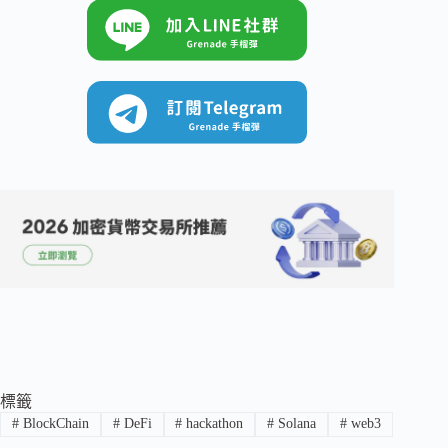
標籤
#
BlockChain
#
DeFi
#
hackathon
#
Solana
#
web3