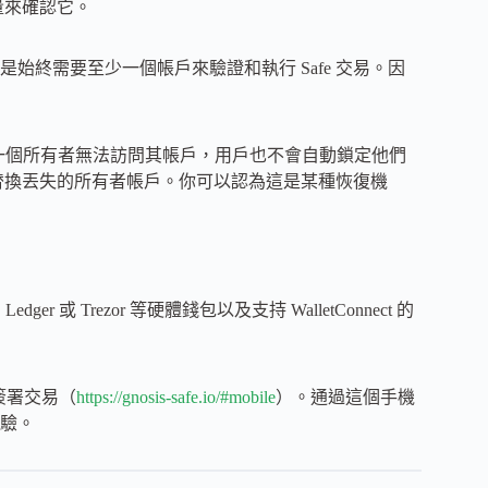
數量來確認它。
始終需要至少一個帳戶來驗證和執行 Safe 交易。因
一個所有者無法訪問其帳戶，用戶也不會自動鎖定他們
如替換丟失的所有者帳戶。你可以認為這是某種恢復機
r 或 Trezor 等硬體錢包以及支持 WalletConnect 的
簽署交易（
https://gnosis-safe.io/#mobile
）。通過這個手機
驗。