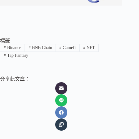
標籤
#
Binance
#
BNB Chain
#
Gamefi
#
NFT
#
Tap Fantasy
分享此文章：