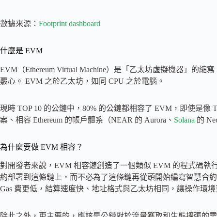
數據來源：
Footprint dashboard
什麼是 EVM
EVM（Ethereum Virtual Machine）是「乙太坊虛
覈心。 EVM 之於乙太坊，如同 CPU 之於電腦。
現時 TOP 10 的公鏈中，80% 的公鏈都相容了 EVM，即使是像 T
案、相容 Ethereum 的帳戶體系（NEAR 的 Aurora、
Solana
的 Ne
為什麼要做 EVM 相容？
對開發者來說，EVM 相容鏈創造了一個類似 EVM 的程式碼
約部署到這條鏈上，而不必為了這條鏈再從頭開始編寫智慧合約的
Gas 費更低，結算速度快、地址格式與乙太坊相同，讓操作環
除此之外，更主要的，應該是公鏈對於流量獲取和生態擴張的需