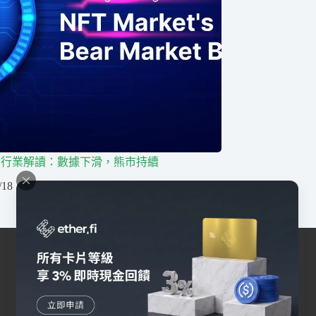
FT 行業解讀：數據下滑，熊市持續
/18
交易所
幣安
Bybit
OKX
HOYA BIT