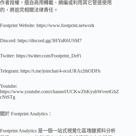
作者授權，擅自商用轉載、摘編或利用其它管道使用
的，將追究相關法律責任。
Footprint Website: https://www.footprint.network
Discord: https://discord.gg/3HYaR6USM7
Twitter: https://twitter.com/Footprint_DeFi
Telegram: https://t.me/joinchat/4-ocuURAr2thODFh
Youtube:
https://www.youtube.com/channel/UCKwZbKyuhWveetGhZ
cNtSTg
關於 Footprint Analytics：
Footprint Analytics 是一個一站式視覺化區塊鏈資料分析