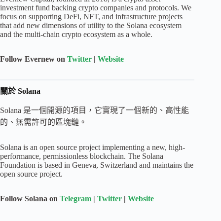
investment fund backing crypto companies and protocols. We
focus on supporting DeFi, NFT, and infrastructure projects
that add new dimensions of utility to the Solana ecosystem
and the multi-chain crypto ecosystem as a whole.
Follow Evernew on
Twitter
|
Website
關於 Solana
Solana 是一個開源的項目，它實現了一個新的、高性能
的、無需許可的區塊鏈。
Solana is an open source project implementing a new, high-
performance, permissionless blockchain. The Solana
Foundation is based in Geneva, Switzerland and maintains the
open source project.
Follow Solana on
Telegram
|
Twitter
|
Website