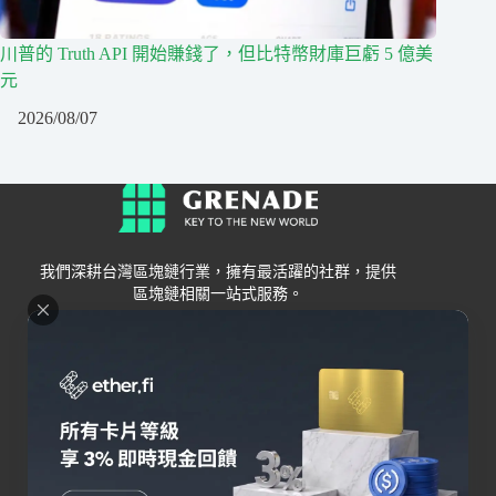
川普的 Truth API 開始賺錢了，但比特幣財庫巨虧 5 億美
元
2026/08/07
我們深耕台灣區塊鏈行業，擁有最活躍的社群，提供
區塊鏈相關一站式服務。
Grenade
區塊鏈資訊
交易所
關於我們
新手
幣安
聯絡我們
Bybit
錢包
OKX
加密卡
HOYA BIT