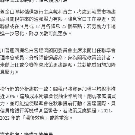
聯準會政策轉向：降息預期升溫
舊金山聯邦儲備銀行主席戴利直言，考慮到就業市場趨
弱且關稅帶來的通膨壓力有限，降息窗口正在臨近，美
聯儲或在 9 月或 12 月各降息 25 個基點；若勞動力市場
進一步惡化，降息次數可能更多。
川普週四提名白宮經濟顧問委員會主席米蘭出任聯準會
理事會成員。分析師普遍認為，身為關稅政策設計者，
米蘭上任或令聯準會政策更趨鴿派，並對鮑威爾施加降
息壓力。
投行們的分析趨於一致：關稅已將貿易加權平均稅率推
近 20%，這項成本衝擊會侵蝕企業利潤、削弱家庭購買
力，並可能迫使聯準會在秋季提前行動。富達國際、貝
倫貝格銀行等機構甚至警告，若政策反應遲緩，2021-
2022 年的「滯後效應」或將重演。
資本動向：機構加速佈局