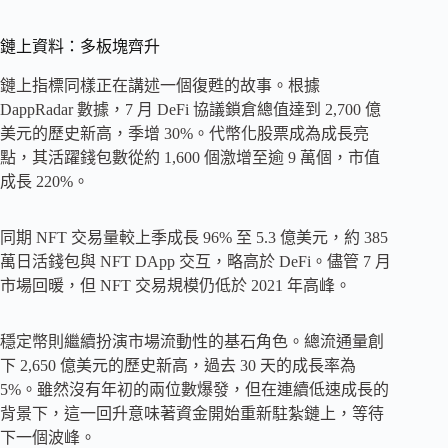
鏈上資料：多板塊齊升
鏈上指標同樣正在講述一個復甦的故事。根據
DappRadar 數據，7 月 DeFi 協議鎖倉總值達到 2,700 億
美元的歷史新高，季增 30%。代幣化股票成為成長亮
點，其活躍錢包數從約 1,600 個激增至逾 9 萬個，市值
成長 220%。
同期 NFT 交易量較上季成長 96% 至 5.3 億美元，約 385
萬日活錢包與 NFT DApp 交互，略高於 DeFi。儘管 7 月
市場回暖，但 NFT 交易規模仍低於 2021 年高峰。
穩定幣則繼續扮演市場流動性的基石角色。總流通量創
下 2,650 億美元的歷史新高，過去 30 天的成長率為
5%。雖然沒有年初的兩位數爆發，但在連續低速成長的
背景下，這一回升意味著資金開始重新駐紮鏈上，等待
下一個波峰。