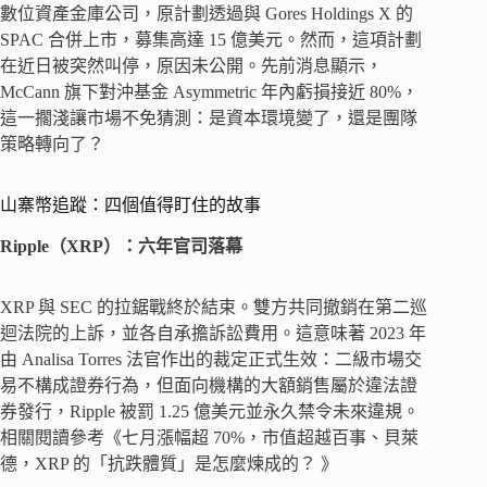
數位資產金庫公司，原計劃透過與 Gores Holdings X 的
SPAC 合併上市，募集高達 15 億美元。然而，這項計劃
在近日被突然叫停，原因未公開。先前消息顯示，
McCann 旗下對沖基金 Asymmetric 年內虧損接近 80%，
這一擱淺讓市場不免猜測：是資本環境變了，還是團隊
策略轉向了？
山寨幣追蹤：四個值得盯住的故事
Ripple（XRP）：六年官司落幕
XRP 與 SEC 的拉鋸戰終於結束。雙方共同撤銷在第二巡
迴法院的上訴，並各自承擔訴訟費用。這意味著 2023 年
由 Analisa Torres 法官作出的裁定正式生效：二級市場交
易不構成證券行為，但面向機構的大額銷售屬於違法證
券發行，Ripple 被罰 1.25 億美元並永久禁令未來違規。
相關閱讀參考《七月漲幅超 70%，市值超越百事、貝萊
德，XRP 的「抗跌體質」是怎麼煉成的？ 》