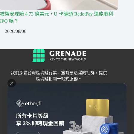
被幣安理賠 4.73 億美元，U 卡龍頭 RedotPay 還能順利
IPO 嗎？
2026/08/06
我們深耕台灣區塊鏈行業，擁有最活躍的社群，提供
區塊鏈相關一站式服務。
Grenade
區塊鏈資訊
交易所
關於我們
新手
幣安
聯絡我們
Bybit
錢包
OKX
加密卡
HOYA BIT
AI