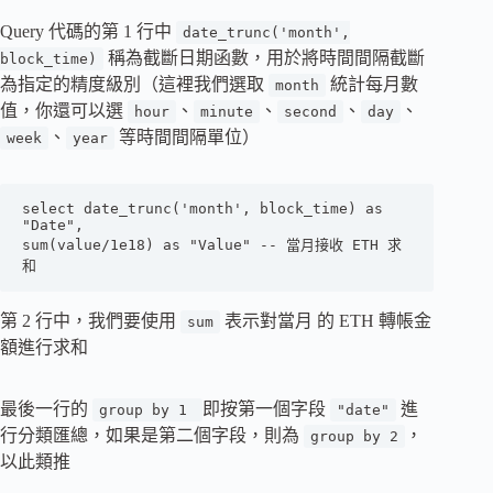
Query 代碼的第 1 行中
date_trunc('month',
稱為截斷日期函數，用於將時間間隔截斷
block_time)
為指定的精度級別（這裡我們選取
統計每月數
month
值，你還可以選
、
、
、
、
hour
minute
second
day
、
等時間間隔單位）
week
year
select date_trunc('month', block_time) as 
"Date",

sum(value/1e18) as "Value" -- 當月接收 ETH 求
和
第 2 行中，我們要使用
表示對當月 的 ETH 轉帳金
sum
額進行求和
最後一行的
即按第一個字段
進
group by 1
"date"
行分類匯總，如果是第二個字段，則為
，
group by 2
以此類推