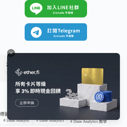
標籤
#
Dune Analytic
#
Dune Analytics
#
Dune Analytics 教學