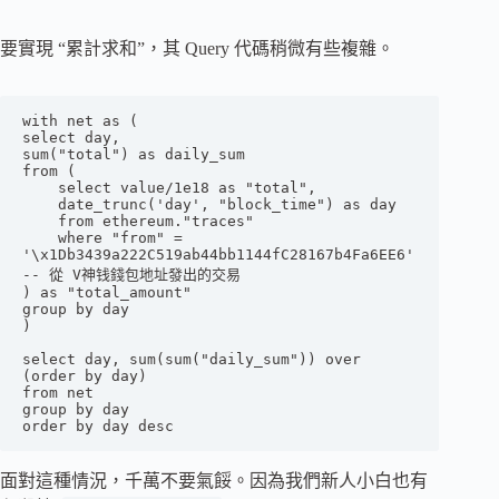
要實現 “累計求和”，其 Query 代碼稍微有些複雜。
with net as (

select day,

sum("total") as daily_sum 

from (

    select value/1e18 as "total", 

    date_trunc('day', "block_time") as day

    from ethereum."traces" 

    where "from" = 
'\x1Db3439a222C519ab44bb1144fC28167b4Fa6EE6' 
-- 從 V神钱錢包地址發出的交易

) as "total_amount"

group by day

)

select day, sum(sum("daily_sum")) over 
(order by day)

from net

group by day

order by day desc
面對這種情況，千萬不要氣餒。因為我們新人小白也有