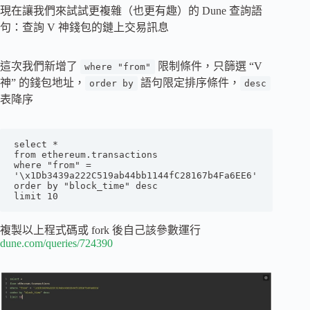
現在讓我們來試試更複雜（也更有趣）的 Dune 查詢語
句：查詢 V 神錢包的鏈上交易訊息
這次我們新增了
限制條件，只篩選 “V
where "from"
神” 的錢包地址，
語句限定排序條件，
order by
desc
表降序
select *

from ethereum.transactions

where "from" = 
'\x1Db3439a222C519ab44bb1144fC28167b4Fa6EE6'

order by "block_time" desc

limit 10
複製以上程式碼或 fork 後自己該參數運行
dune.com/queries/724390