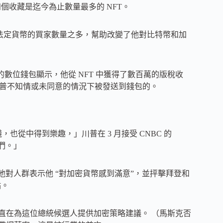
的第四個收藏是迄今為止數量最多的 NFT。
非法定貨幣的買家數量之多，幫助改變了他對比特幣和加
統相關聯的數位錢包顯示，他從 NFT 中獲得了數百萬的版稅收
在川普不知情或未同意的情況下被發送到錢包的。
從中得到樂趣，」川普在 3 月接受 CNBC 的
它們。」
有者時，他對人群表示他 “對加密貨幣感到滿意”，並抨擊拜登和
點。
直在為這位總統候選人提供加密策略建議。 （馬斯克否