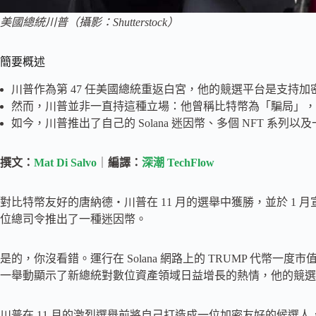
美國總統川普（攝影：Shutterstock）
簡要概述
川普作為第 47 任美國總統重返白宮，他的競選平台是支持加
然而，川普並非一直持這種立場：他曾稱比特幣為「騙局」，
如今，川普推出了自己的 Solana 迷因幣、多個 NFT 系列以及一
撰文：
Mat Di Salvo
｜
編譯：
深潮 TechFlow
對比特幣友好的唐納德・川普在 11 月的選舉中獲勝，並於 1 
位總司令推出了一種迷因幣。
是的，你沒看錯。運行在 Solana 網路上的 TRUMP 代幣一度市
一舉動顯示了新總統對數位資產領域日益增長的熱情，他的競選
川普在 11 月的激烈選舉前將自己打造成一位加密友好的候選