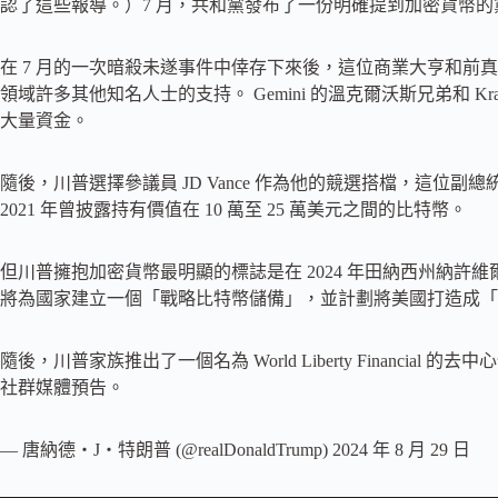
認了這些報導。）7 月，共和黨發布了一份明確提到加密貨幣
在 7 月的一次暗殺未遂事件中倖存下來後，這位商業大亨和前
領域許多其他知名人士的支持。 Gemini 的溫克爾沃斯兄弟和 
大量資金。
隨後，川普選擇參議員 JD Vance 作為他的競選搭檔，這位
2021 年曾披露持有價值在 10 萬至 25 萬美元之間的比特幣。
但川普擁抱加密貨幣最明顯的標誌是在 2024 年田納西州納
將為國家建立一個「戰略比特幣儲備」，並計劃將美國打造成「
隨後，川普家族推出了一個名為 World Liberty Financia
社群媒體預告。
— 唐納德・J・特朗普 (@realDonaldTrump) 2024 年 8 月 29 日