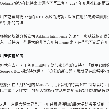
Ordinals 協議在比特幣上鑄造了第三套。 2024 年 8 月推出
川普甚至聲稱，他的 NFT 收藏的成功，以及使用加密貨幣而
密貨幣的看法。
根據區塊鏈分析公司 Arkham Intelligence 的調查，與總
入，並持有一些最大的非官方川普 meme 幣，這些幣可能是
川普擁抱加密
但就在去年，川普真正加強了對加密貨幣的支持。 「我用它賺錢，也
Squawk Box 採訪時說道。 「瘋狂的新貨幣，我就是這麼稱呼
然後，在 5 月於他的 Mar-a-Lago 度假村招待其 NFT 持
民主黨 “反對它”。許多人認為這次活動是加密政策對話的轉捩
5 月，有傳言稱世界首富、川普競選活動的最大捐助者馬斯克一