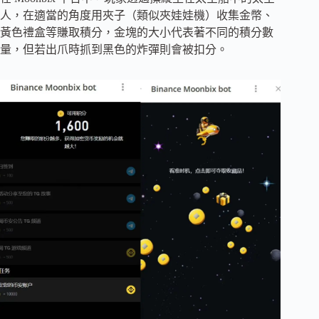
人，在適當的角度用夾子（類似夾娃娃機）收集金幣、
黃色禮盒等賺取積分，金塊的大小代表著不同的積分數
量，但若出爪時抓到黑色的炸彈則會被扣分。