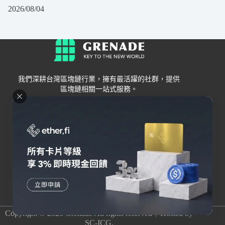
2026/08/04
我們深耕台灣區塊鏈行業，擁有最活躍的社群，提供
區塊鏈相關一站式服務。
Grenade
區塊鏈資訊
交易所
關於我們
新手
幣安
聯絡我們
Bybit
錢包
OKX
加密卡
HOYA BIT
AI
Pionex
其他
Copyright © 2026 Grenade All rights reserved｜Hosted by
SC-ICG.