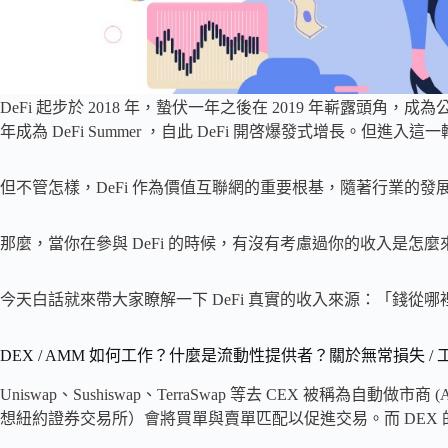
DeFi 起步於 2018 年，蟄伏一年之後在 2019 年嶄露頭角，成
年成為 DeFi Summer ，自此 DeFi 開啓爆發式增長。但進入
但不管怎樣，DeFi 作為價值互聯網的重要根基，隨著行業的發
那麼，當你在參與 DeFi 的時候，有沒有考慮過你的收入是怎麼
今天白話就來帶大家瞭解一下 DeFi 真實的收入來源：「錢從哪
DEX / AMM 如何工作？什麼是流動性提供者？關於無常損失 / 
Uniswap、Sushiswap、TerraSwap 等去 CEX 被稱為自動做市商 
想紐約證券交易所）會將買單與賣單匹配以促進交易。而 DEX