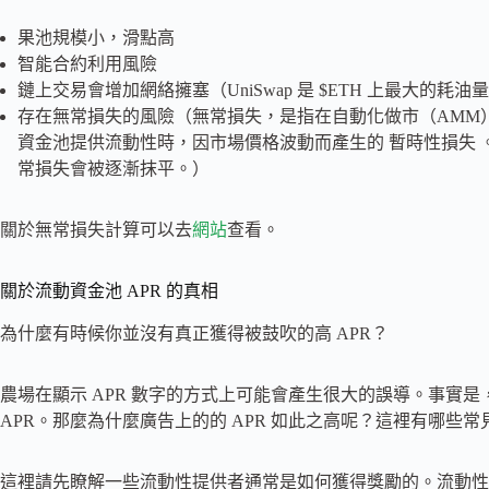
果池規模小，滑點高
智能合約利用風險
鏈上交易會增加網絡擁塞（UniSwap 是 $ETH 上最大的耗油
存在無常損失的風險（無常損失，是指在自動化做市（AMM）的運作環
資⾦池提供流動性時，因市場價格波動⽽產⽣的 暫時性損失
常損失會被逐漸抹平。）
關於無常損失計算可以去
網站
查看。
關於流動資金池 APR 的真相
為什麼有時候你並沒有真正獲得被鼓吹的高 APR？
農場在顯示 APR 數字的方式上可能會產生很大的誤導。事實是
APR。那麼為什麼廣告上的的 APR 如此之高呢？這裡有哪些常見
這裡請先瞭解一些流動性提供者通常是如何獲得獎勵的。流動性提