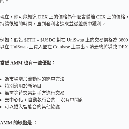
的。
現在，你可能知道 DEX 上的價格為什麼會偏離 CEX 上的價
持續很短的時間，直到套利者進來並從差價中獲利。
例如：假設 $ETH – $USDC 對在 UniSwap 上的交易價格為 380
以在 UniSwap 上買入並在 Coinbase 上賣出。這最終將導致 DE
當然 AMM 也有一些優點：
為市場增加流動性的簡單方法
特別適用於新項目
無需等待交易對手方進行交易
去中心化 + 自動執行合約 = 沒有中間商
可以插入智能合約其他協議
AMM 的缺點是 ：