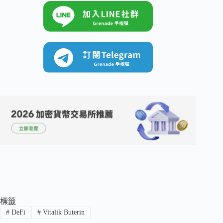
標籤
#
DeFi
#
Vitalik Buterin