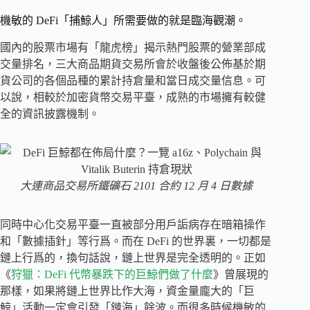
機敏的 DeFi「捕鯨人」所需要做的就是臨海觀潮。
國內的股票市場有「龍虎榜」揭示熱門股票的營業部成
交量排名，三大商品期貨交易所會於收盤後公佈基於期
貨公司的各個品種的累計持倉量和當日成交量信息。可
以說，相較於加密貨幣交易平臺，成熟的市場擁有較健
全的資訊披露機制。
大連商品交易所鐵礦石 2101 合約 12 月 4 日數據
同時中心化交易平臺一直被部分用戶詬病存在暗箱操作
和「數據插針」等行爲。而在 DeFi 的世界裏，一切都是
鏈上行爲的，換句話說，鏈上世界是完全透明的。正如
《
狩獵：DeFi 代幣暴跌下的巨鯨們做了什麼
》曾展現的
那樣，如果將鏈上世界比作大海，資金量龐大的「巨
鯨」活動一定會引發「鏈海」餘波。而很多時候機敏的