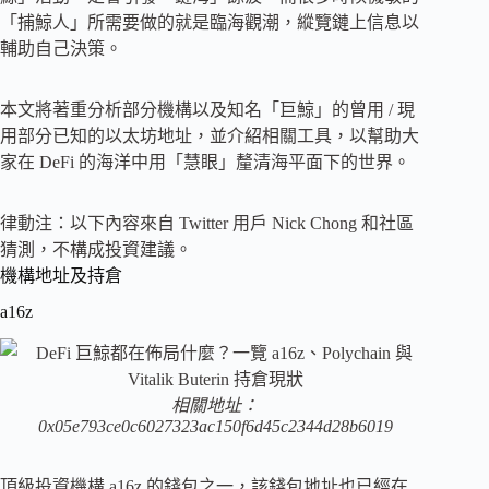
「捕鯨人」所需要做的就是臨海觀潮，縱覽鏈上信息以
輔助自己決策。
本文將著重分析部分機構以及知名「巨鯨」的曾用 / 現
用部分已知的以太坊地址，並介紹相關工具，以幫助大
家在 DeFi 的海洋中用「慧眼」釐清海平面下的世界。
律動注：以下內容來自 Twitter 用戶 Nick Chong 和社區
猜測，不構成投資建議。
機構地址及持倉
a16z
相關地址：
0x05e793ce0c6027323ac150f6d45c2344d28b6019
頂級投資機構 a16z 的錢包之一，該錢包地址也已經在