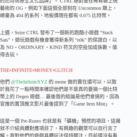
的比特幣原生文化品牌」。 CTRL 絕對是在稀有聰上玩
藝術的 OG，例如下面這個全部刻在 Uncommon 聰上，
總量為 404 的系列，地板價現在都有 0.075 比特幣。
上週，Seize CTRL 發布了一個新的跑酷小遊戲 “Stack
Sats”，遊玩遊戲有機會獲得新系列 “n0k” 的保證白，以
及 NO・ORDINARY・KIND 符文的空投加成係數。值
得去玩。
THE•INFINITE•MONEY•GLITCH
他們
@TheInfiniteXYZ
的 meme 做的實在還可以，以致
於我花了一點時間來確認他們是不是真的要搞一個比特
幣上的 Degen 遊戲… 最後我的結論是他們會搞的，因為
官推的置頂推文影片最後提到了「Game Item Mint」。
這是一個 Pre-Runes 也就是有「礦機」預挖的項目，這邊
就不介紹具體對應項目了，有興趣的觀眾可以自行去了
解。我對他們的遊戲具體玩法保持關注，目前還沒有看