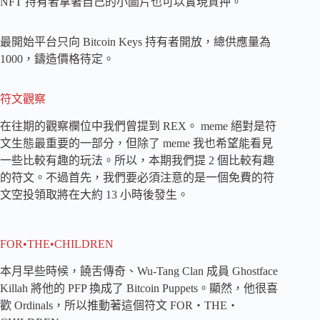
NFT 持有者拿著自己的小圖片也可以實現質押。
最開始平台只向 Bitcoin Keys 持有者開放，總供應量為
1000，鑄造價格待定。
符文觀察
在往期的觀察欄位中我們曾提到 REX。 meme 絕對是符
文生態最重要的一部分，但除了 meme 我也希望能看見
一些比較有趣的玩法。所以，本期我們提 2 個比較有趣
的符文。不過首先，我們要必須注意的是一個免費的符
文空投領取將在大約 13 小時後發生。
FOR•THE•CHILDREN
本月早些時候，饒舌傳奇、Wu-Tang Clan 成員 Ghostface
Killah 將他的 PFP 換成了 Bitcoin Puppets。顯然，他很喜
歡 Ordinals，所以推動著這個符文 FOR・THE・