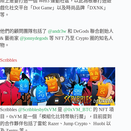
際上是要打造一個 Web3 運動社區，以此為根基打造遊
戲化社交平台「Dot Game」以及時尚品牌「DXNK」
等。
他們的顧問團隊包括了
@andr3w
和 DeGods 聯合創始人
& 藝術家
@jonnydegods
等 NFT 乃至 Crypto 圈的知名人
物。
Scribbles
Scribbles
@Scribblesby0xVM
是
@0xVM_BTC
的 NFT 項
目，0xVM 是一個「模組化比特幣執行層」，目前提到
的合作夥伴包括了雷蛇 Razer、Jump Crypto、 Huobi 以
及 Zentry 等。