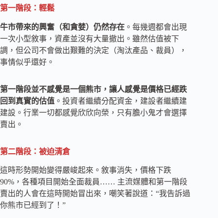
第一階段：輕鬆
牛市帶來的興奮（和貪婪）仍然存在
。每幾週都會出現
一次小型敘事，資產並沒有大量撤出。雖然估值被下
調，但公司不會做出艱難的決定（淘汰產品、裁員），
事情似乎還好。
第一階段並不感覺是一個熊市，讓人感覺是價格已經跌
回到真實的估值
。投資者繼續分配資金，建設者繼續建
建設。行業一切都感覺欣欣向榮，只有膽小鬼才會選擇
賣出。
第二階段：被迫清倉
這時形勢開始變得嚴峻起來。敘事消失，價格下跌
90%，各種項目開始全面裁員…… 主流媒體和第一階段
賣出的人會在這時開始冒出來，嘲笑著說道：“我告訴過
你熊市已經到了！”