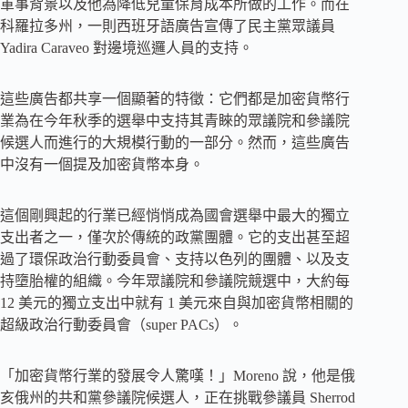
軍事背景以及他為降低兒童保育成本所做的工作。而在
科羅拉多州，一則西班牙語廣告宣傳了民主黨眾議員
Yadira Caraveo 對邊境巡邏人員的支持。
這些廣告都共享一個顯著的特徵：它們都是加密貨幣行
業為在今年秋季的選舉中支持其青睞的眾議院和參議院
候選人而進行的大規模行動的一部分。然而，這些廣告
中沒有一個提及加密貨幣本身。
這個剛興起的行業已經悄悄成為國會選舉中最大的獨立
支出者之一，僅次於傳統的政黨團體。它的支出甚至超
過了環保政治行動委員會、支持以色列的團體、以及支
持墮胎權的組織。今年眾議院和參議院競選中，大約每
12 美元的獨立支出中就有 1 美元來自與加密貨幣相關的
超級政治行動委員會（super PACs）。
「加密貨幣行業的發展令人驚嘆！」Moreno 說，他是俄
亥俄州的共和黨參議院候選人，正在挑戰參議員 Sherrod