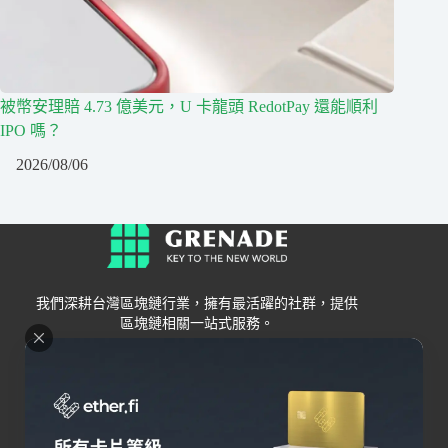
被幣安理賠 4.73 億美元，U 卡龍頭 RedotPay 還能順利
IPO 嗎？
2026/08/06
我們深耕台灣區塊鏈行業，擁有最活躍的社群，提供
區塊鏈相關一站式服務。
Grenade
區塊鏈資訊
交易所
關於我們
新手
幣安