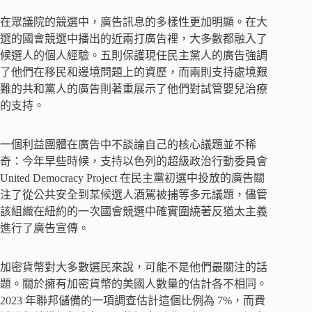
在眾議院的競選中，廣告訊息的多樣性更加明顯。在大
選的國會競選中播出的近兩打廣告裡，大多數都融入了
候選人的個人經驗。五則保護現任民主黨人的廣告強調
了他們在移民和邊境問題上的資歷，而兩則支持處境艱
難的共和黨人的廣告則著重展示了他們對試管嬰兒治療
的支持。
一個利益團體在廣告中不談論自己的核心議題並不稀
奇：今年早些時候，支持以色列的超級政治行動委員會
United Democracy Project 在民主黨初選中投放的廣告關
注了從公共安全到某候選人酒駕被捕等多元議題，儘管
該組織在紐約的一次國會競選中確實圍繞著反猶太主義
進行了廣告宣傳。
加密貨幣對大多數選民來說，可能不是他們最關注的話
題。關於擁有加密貨幣的美國人數量的估計各不相同。
2023 年聯邦儲備的一項調查估計這個比例為 7%，而費