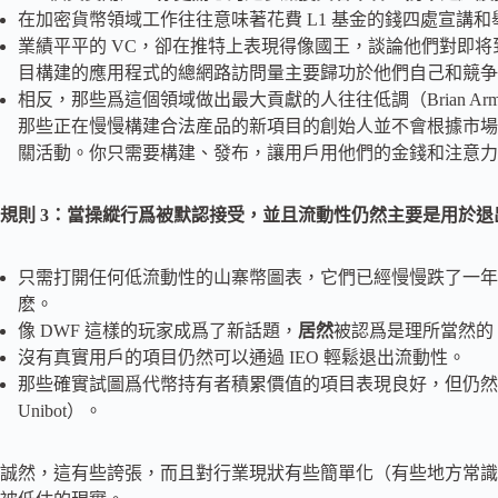
在加密貨幣領域工作往往意味著花費 L1 基金的錢四處宣講和
業績平平的 VC，卻在推特上表現得像國王，談論他們對即
目構建的應用程式的總網路訪問量主要歸功於他們自己和競争
相反，那些爲這個領域做出最大貢獻的人往往低調（Brian Armstrong
那些正在慢慢構建合法産品的新項目的創始人並不會根據市場
關活動。你只需要構建、發布，讓用戶用他們的金錢和注意力
規則 3：當操縱行爲被默認接受，並且流動性仍然主要是用於
只需打開任何低流動性的山寨幣圖表，它們已經慢慢跌了一年
麽。
像 DWF 這樣的玩家成爲了新話題，
居然
被認爲是理所當然的
沒有真實用戶的項目仍然可以通過 IEO 輕鬆退出流動性。
那些確實試圖爲代幣持有者積累價值的項目表現良好，但仍然被 “專業
Unibot）。
誠然，這有些誇張，而且對行業現狀有些簡單化（有些地方常識