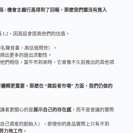
局 / 機會主義行爲得到了回報，那麽我們還沒有進入
成爲 L2，因爲這會提高他們的估值。
AI 的名聲背書，高估值問世）。
擠出更多的退出流動性。
爲他們相信，當牛市到來時，它會像不久前推出的其他項
析邏輯更重要，那麽在 “建設者市場” 方面，我們仍做的
講者更關心的是
展示自己的存在感
，而不是會議的實際
自己資産的創始人），即使你的産品實際上只有不到
努力地工作
。