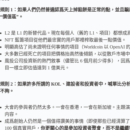
規則 1：如果人們仍然普遍認爲天上掉餡餅是正常的點，並且騙
“價值區”。
L2 是 L1 的新替代品。現在每個人（舊的 L1、項目）都想
NFT 藍籌項目從他們最忠實的用戶那裡榨取最後一點價值。
明顯高估了尚未證明任何事情的項目（Worldcoin 以 Open
大多數已經死亡的項目把價格抬高然後傾銷，以從散戶市場中
風投公司投資新的熱門敘事（儘管比 6 個月前少得多），因
目一樣立即估值達到 1 億美元。
規則 2：如果許多所謂的 KOL、建設者和投資者中，喊單比分
不夠。
大會的參與者仍然太多。一會在香港，一會在新加坡。主題演
内容。
成爲創始人仍然是一個值得讚美的事情（即使那些已經清算了
100 個真實用戶，
你更關心的是參加投資者聚會，而不是繼續