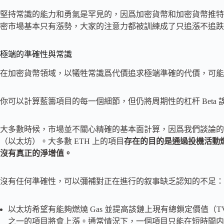
堅持常識的能力和勇氣是罕見的，因爲加密貨幣和加密貨幣推特允
密市場基本只有漲勢，大家的注意力都被訓練成了只追漲不追跌
極端的準確性與常識
在加密貨幣領域，以犧牲常識爲代價追求極端準確的代價，可能
你可以計算藍籌項目的每一個細節，但仍將周期性的杠杆 Beta 誤認
大多數時候，市場並不關心精確的基本面計算，因爲我們談論的
（以太坊）。大多數 ETH 上的項目
存在的目的是通過投機活動燃
沒有真正的淨增值。
沒有任何準確性，可以彌補對正在進行的叙事缺乏認知的不足：
以太坊希望有能夠燃燒 Gas 並提高該鏈上現有總鎖定價值（
之一的項目將會上漲。通常情況下，一個項目只能在短時間内實