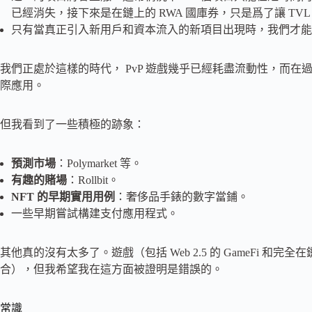
已經消失，接下來是在鏈上的 RWA 國庫券，只是爲了讓 TV
只有當真正引入新用戶和資本流入的新項目出現時，我們才能
我們正處於這樣的時代， PvP 遊戲幾乎已經耗盡流動性，而
際應用。
但我看到了一些積極的跡象：
預測市場
：Polymarket 等。
有趣的賭場
：Rollbit。
NFT 的早期實用用例
：奢侈品手錶的數字當鋪。
一些早期嘗試構建支付應用程式。
其他真的沒有太多了。遊戲（包括 Web 2.5 的 GameFi 和
合），但我希望我在這方面被證明是錯誤的。
常識