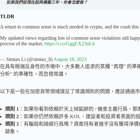
如果我們從現在起再橫盤三年，你會怎麽做？
TLDR
A return to common sense is much needed in crypto, and the crash this 
My updated views regarding lots of common sense violations still happe
process of the market.
https://t.co/GggEX23uL6
— Simiao Li (@simiao_li)
August 18, 2023
在具有極端反身性的市場中，大多數人追求的某種 “真理” 的準
分析” 的準確性，而忽視常識。
以下是一些在加密貨幣領域違反了常識規則的問題，應該通過市
規則 1
：如果你看到依賴於天上掉餡餅的 / 機會主義行爲，
規則 2
：如果你仍然依賴許多 KOL、建設者和投資者表面的
規則 3
：有騙局和操縱行爲嗎？資産持有者幾乎沒有獲得淨價
跡象。