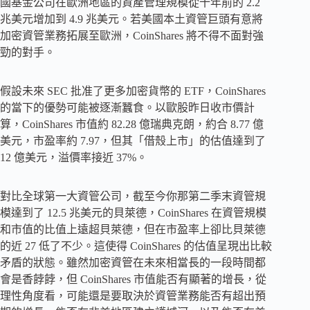
國基金公司在歐洲地區的資產管理規模從十年前的 2.2
兆美元增加到 4.9 兆美元。若美國本土資管巨頭有意將
加密資管業務拓展至歐洲，CoinShares 將不得不面對強
勁的對手。
假設未來 SEC 批准了更多加密貨幣的 ETF，CoinShares
的當下的優勢可能被逐漸蠶食。以歐股昨日收市價計
算，CoinShares 市值約 82.28 億瑞典克朗，約合 8.77 億
美元，市盈率約 7.97，但其「借殼上市」的估值達到了
12 億美元，溢價率接近 37%。
對比全球第一大資管公司，截至今你那第二季末資管規
模達到了 12.5 兆美元的貝萊德，CoinShares 在資管規模
和市值的比值上遠超貝萊德，但在市盈率上卻比貝萊德
的近 27 低了不少。這使得 CoinShares 的估值呈現出比較
矛盾的狀態。雖然加密資管在未來相當長的一段時間都
會是香餑餑，但 CoinShares 市值能否有顯著的增長，從
理性角度看，可能還是要取決於資管業務能否有超出預