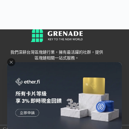
我們深耕台灣區塊鏈行業，擁有最活躍的社群，提供
區塊鏈相關一站式服務。
Grenade
區塊鏈資訊
交易所
關於我們
新手
幣安
聯絡我們
Bybit
錢包
OKX
加密卡
HOYA BIT
AI
Pionex
其他