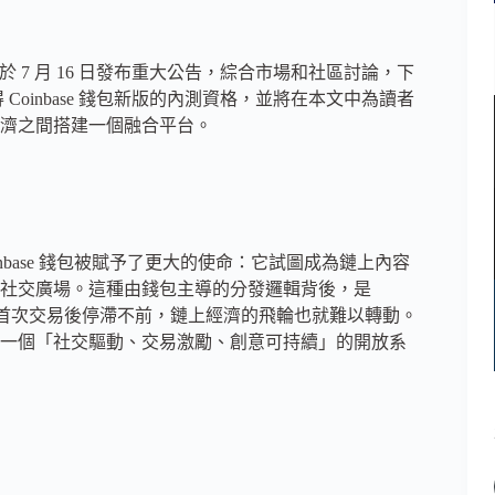
發布預告稱將於 7 月 16 日發布重大公告，綜合市場和社區討論，下
已獲得 Coinbase 錢包新版的內測資格，並將在本文中為讀者
濟之間搭建一個融合平台。
base 錢包被賦予了更大的使命：它試圖成為鏈上內容
社交廣場。這種由錢包主導的分發邏輯背後，是
用戶完成首次交易後停滯不前，鏈上經濟的飛輪也就難以轉動。
一個「社交驅動、交易激勵、創意可持續」的開放系