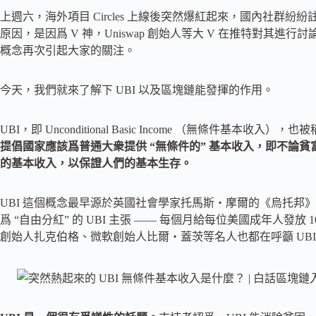
上週六，海外項目 Circles 上線後突然爆紅起來，國內社群
原因，是因爲 V 神，Uniswap 創始人等大 V 在推特對其進
概念再次引起大家的關注。
今天，我們就來了解下 UBI 以及區塊鏈能發揮的作用。
UBI，即 Unconditional Basic Income （無條件基本收入），也被
提倡國家應該爲普通大衆提供 “無條件的” 基本收入，即不論
的基本收入，以保證人們的基本生存。
UBI 這個概念最早源於英國社會學家托馬斯・摩爾的《烏托邦》
爲 “自由分紅” 的 UBI 主張 —— 每個月給每位美國成年人發放 10
創始人扎克伯格、微軟創始人比爾・蓋茨等名人也都在呼籲 UB