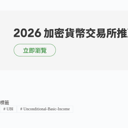
標籤
#
UBI
#
Unconditional-Basic-Income