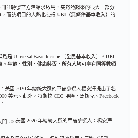
紛紛註冊並轉發官方連結求啟用，突然熱起來的很大一部分
行討論，而該項目的大熱也使得
UBI
（
無條件基本收入）
的
稱爲是 Universal Basic Income （全民基本收入）。
UBI
貧富、年齡、性別、健康與否，所有人均可享有同等數額
。美國 2020 年總統大選的華裔參選人楊安澤提出了名
00 美元。此外，特斯拉 CEO 埃隆・馬斯克、Facebook
I。
美國 2020 年總統大選的華裔參選人：楊安澤