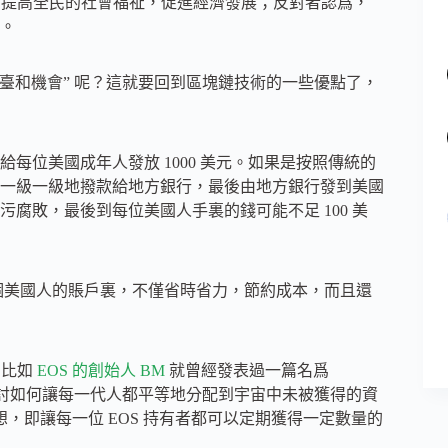
困，提高全民的社會福祉，促進經濟發展；反對者認爲，
勞。
的舞臺和機會” 呢？這就要回到區塊鏈技術的一些優點了，
每位美國成年人發放 1000 美元。如果是按照傳統的
一級一級地撥款給地方銀行，最後由地方銀行發到美國
腐敗，最後到每位美國人手裏的錢可能不足 100 美
個美國人的賬戶裏，不僅省時省力，節約成本，而且還
。
比如
EOS 的創始人 BM
就曾經發表過一篇名爲
繼承）》的文章，探討如何讓每一代人都平等地分配到宇宙中未被獲得的資
的構想，即讓每一位 EOS 持有者都可以定期獲得一定數量的