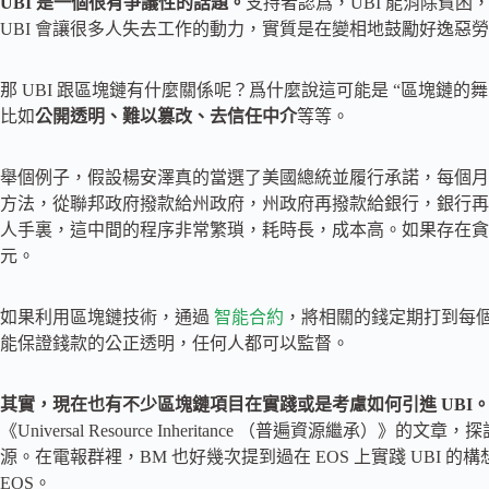
UBI 是一個很有爭議性的話題。
支持者認爲，UBI 能消除貧
UBI 會讓很多人失去工作的動力，實質是在變相地鼓勵好逸惡
那 UBI 跟區塊鏈有什麼關係呢？爲什麼說這可能是 “區塊鏈
比如
公開透明、難以篡改、去信任中介
等等。
舉個例子，假設楊安澤真的當選了美國總統並履行承諾，每個月給
方法，從聯邦政府撥款給州政府，州政府再撥款給銀行，銀行再
人手裏，這中間的程序非常繁瑣，耗時長，成本高。如果存在貪污
元。
如果利用區塊鏈技術，通過
智能合約
，將相關的錢定期打到每
能保證錢款的公正透明，任何人都可以監督。
其實，現在也有不少區塊鏈項目在實踐或是考慮如何引進 UBI
《Universal Resource Inheritance （普遍資源
源。在電報群裡，BM 也好幾次提到過在 EOS 上實踐 UBI 
EOS。