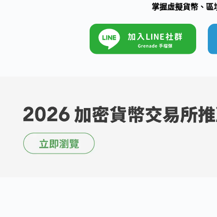
掌握虛擬貨幣、區