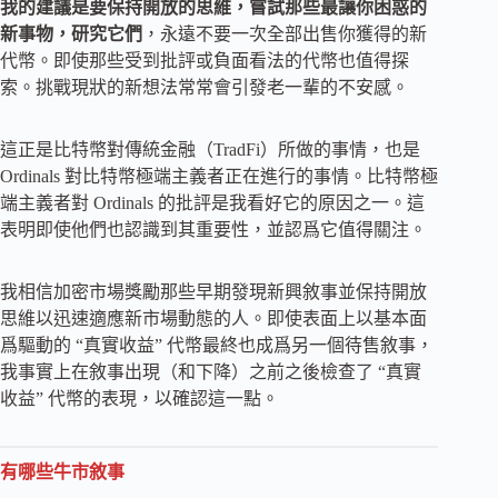
我的建議是要保持開放的思維，嘗試那些最讓你困惑的
新事物，研究它們
，永遠不要一次全部出售你獲得的新
代幣。即使那些受到批評或負面看法的代幣也值得探
索。挑戰現狀的新想法常常會引發老一輩的不安感。
這正是比特幣對傳統金融（TradFi）所做的事情，也是
Ordinals 對比特幣極端主義者正在進行的事情。比特幣極
端主義者對 Ordinals 的批評是我看好它的原因之一。這
表明即使他們也認識到其重要性，並認爲它值得關注。
我相信加密市場獎勵那些早期發現新興敘事並保持開放
思維以迅速適應新市場動態的人。即使表面上以基本面
爲驅動的 “真實收益” 代幣最終也成爲另一個待售敘事，
我事實上在敘事出現（和下降）之前之後檢查了 “真實
收益” 代幣的表現，以確認這一點。
有哪些牛市敘事