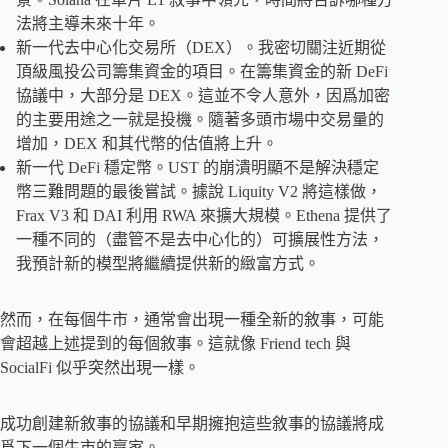
法將主導未來十年。
新一代去中心化交易所（DEX）。我密切關注近期從
頂級風投公司籌集資金的項目。在籌集資金的新 DeFi
協議中，大部分是 DEX。這並不令人意外，因爲加密
的主要用途之一就是投機。隨著多頭市場中交易量的
增加，DEX 和其代幣的估值將上升。
新一代 DeFi 穩定幣。UST 的崩潰明顯不是解決穩定
幣三難問題的最後嘗試。據說 Liquity V2 將這樣做，
Frax V3 和 DAI 利用 RWA 來擴大規模。Ethena 提供了
一種不同的（盡管不是去中心化的）可擴展性方法，
我預計新的模型將繼續提供新的緻富方式。
然而，在每個牛市，通常會出現一種全新的敘事，可能
會超越上述提到的每個敘事。這就像 Friend tech 與
SocialFi 似乎突然出現一樣。
成功創建新敘事的協議和早期擁抱這些敘事的協議將成
爲下一個牛市的贏家。