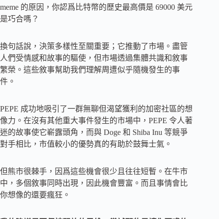
meme 的原因，你認爲比特幣的歷史最高價是 69000 美元
是巧合嗎？
換句話說，決策多樣性至關重要；它推動了市場。盡管
人們受情感和故事的驅使，但市場透過集體共識和敘事
繁榮。這些敘事幫助我們理解周遭似乎隨機發生的事
件。
PEPE 成功地吸引了一群無聊但渴望獲利的加密社區的想
像力。在沒有其他重大事件發生的市場中，PEPE 令人著
迷的故事使它嶄露頭角，而與 Doge 和 Shiba Inu 等競爭
對手相比，市值較小的優勢真的有助於鼓舞士氣。
但熊市很棘手，因爲這些機會很少且往往短暫。在牛市
中，多個敘事同時出現，因此機會豐富。而且事情會比
你想像的還要瘋狂。