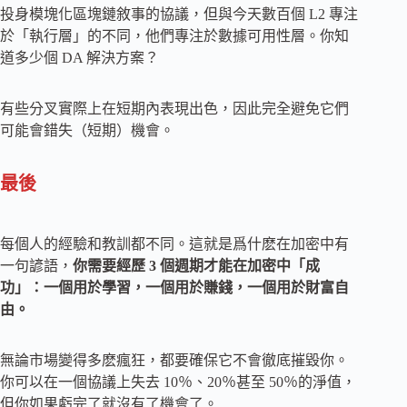
投身模塊化區塊鏈敘事的協議，但與今天數百個 L2 專注
於「執行層」的不同，他們專注於數據可用性層。你知
道多少個 DA 解決方案？
有些分叉實際上在短期內表現出色，因此完全避免它們
可能會錯失（短期）機會。
最後
每個人的經驗和教訓都不同。這就是爲什麽在加密中有
一句諺語，
你需要經歷 3 個週期才能在加密中「成
功」：一個用於學習，一個用於賺錢，一個用於財富自
由。
無論市場變得多麽瘋狂，都要確保它不會徹底摧毀你。
你可以在一個協議上失去 10％、20％甚至 50％的淨值，
但你如果虧完了就沒有了機會了。