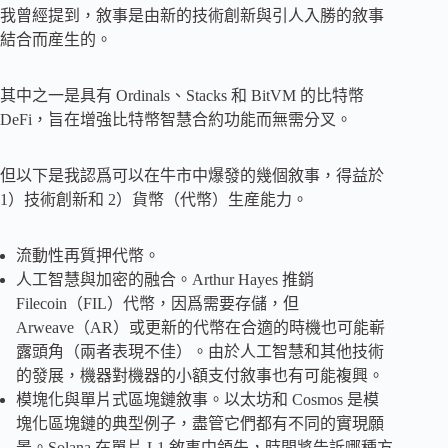
我曾經提到，敘事是由新的技術創新與引人入勝的敘事
結合而産生的。
其中之一是具有 Ordinals、Stacks 和 BitVM 的比特幣
DeFi，旨在增強比特幣智慧合約功能而無需分叉。
但以下是我認爲可以在牛市中爆發的幾個敘事，得益於
1）技術創新和 2）貨幣（代幣）生産能力。
流動性再質押代幣。
人工智慧與加密的融合。Arthur Hayes 推銷
Filecoin（FIL）代幣，因爲需要存儲，但
Arweave（AR）或更新的代幣在合適的時機也可能嶄
露頭角（兩者表現不佳）。由於人工智慧和其他技術
的發展，機器對機器的小額支付敘事也有可能複興。
模塊化與單片式區塊鏈敘事。以太坊和 Cosmos 是模
塊化區塊鏈的典型例子，盡管它們都有不同的實現願
景。Solana 在單片 L1 敘事中領先，時間將告訴哪種方