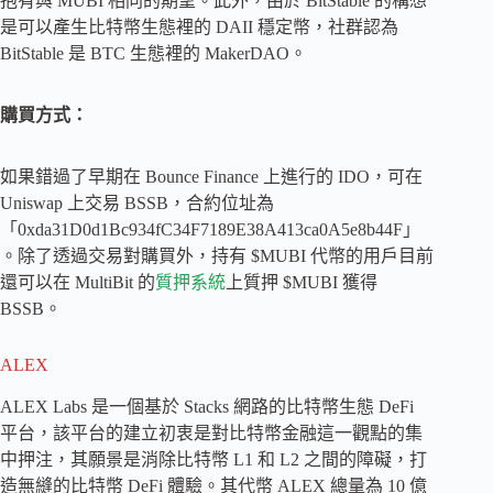
抱有與 MUBI 相同的期望。此外，由於 BitStable 的構想
是可以產生比特幣生態裡的 DAII 穩定幣，社群認為
BitStable 是 BTC 生態裡的 MakerDAO。
購買方式：
如果錯過了早期在 Bounce Finance 上進行的 IDO，可在
Uniswap 上交易 BSSB，合約位址為
「0xda31D0d1Bc934fC34F7189E38A413ca0A5e8b44F」
。除了透過交易對購買外，持有 $MUBI 代幣的用戶目前
還可以在 MultiBit 的
質押系統
上質押 $MUBI 獲得
BSSB。
ALEX
ALEX Labs 是一個基於 Stacks 網路的比特幣生態 DeFi
平台，該平台的建立初衷是對比特幣金融這一觀點的集
中押注，其願景是消除比特幣 L1 和 L2 之間的障礙，打
造無縫的比特幣 DeFi 體驗。其代幣 ALEX 總量為 10 億